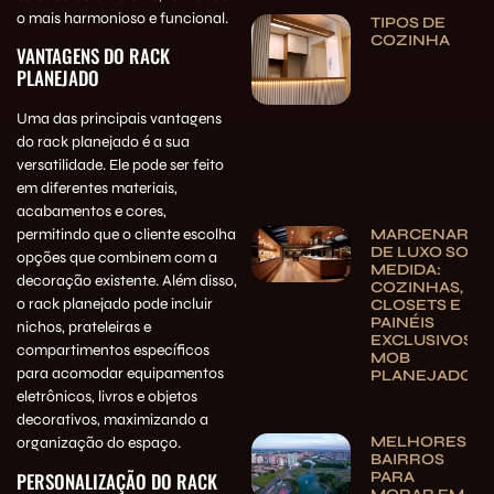
o mais harmonioso e funcional.
TIPOS DE
COZINHA
VANTAGENS DO RACK
PLANEJADO
Uma das principais vantagens
do rack planejado é a sua
versatilidade. Ele pode ser feito
em diferentes materiais,
acabamentos e cores,
permitindo que o cliente escolha
MARCENARIA
DE LUXO SOB
opções que combinem com a
MEDIDA:
decoração existente. Além disso,
COZINHAS,
o rack planejado pode incluir
CLOSETS E
PAINÉIS
nichos, prateleiras e
EXCLUSIVOS |
compartimentos específicos
MOB
para acomodar equipamentos
PLANEJADOS
eletrônicos, livros e objetos
decorativos, maximizando a
MELHORES
organização do espaço.
BAIRROS
PERSONALIZAÇÃO DO RACK
PARA