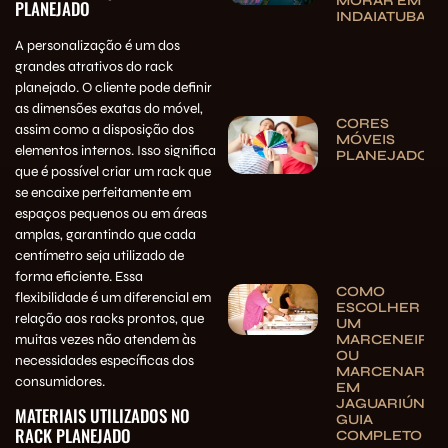
MORAR EM
PLANEJADO
INDAIATUBA
A personalização é um dos
grandes atrativos do rack
planejado. O cliente pode definir
as dimensões exatas do móvel,
CORES
assim como a disposição dos
MÓVEIS
elementos internos. Isso significa
PLANEJADOS
que é possível criar um rack que
se encaixe perfeitamente em
espaços pequenos ou em áreas
amplas, garantindo que cada
centímetro seja utilizado de
forma eficiente. Essa
COMO
flexibilidade é um diferencial em
ESCOLHER
relação aos racks prontos, que
UM
muitas vezes não atendem às
MARCENEIRO
OU
necessidades específicas dos
MARCENARIA
consumidores.
EM
JAGUARIÚNA:
MATERIAIS UTILIZADOS NO
GUIA
RACK PLANEJADO
COMPLETO