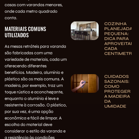
casas com varandas menores,
onde cada metro quadrado
conta.
COZINHA
MATERIAIS COMUNS
PLANEJADA
PEQUENA:
UTILIZADOS
DICA PARA
APROVEITAR
As mesas retráteis para varanda
CADA
são fabricadas com uma
CENTIMETRO
variedade de materiais, cada um
oferecendo diferentes
benefícios. Madeira, alumínio e
CUIDADOS
plástico são os mais comuns. A
SAZONAIS:
madeira, por exemplo, traz um
COMO
PROTEGER
toque rústico e aconchegante,
A MADEIRA
enquanto o alumínio é leve e
DA
resistente à corrosão. O plástico,
UMIDADE
por sua vez, é uma opção
econômica e fácil de limpar. A
escolha do material deve
considerar o estilo da varanda e
a resistência às condições