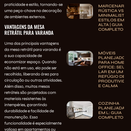
praticidade e estilo, tornando-se
MARCENARIA
uma peça-chave na decoração
RÚSTICA VS.
MINIMALISTA:
de ambientes externos.
ESTILOS EM
ALTA | GUIA
VANTAGENS DA MESA
COMPLETO
RETRÁTIL PARA VARANDA
Uma das principais vantagens
da mesa retrátil para varanda é
MÓVEIS
a sua capacidade de
PLANEJADOS
economizar espaço. Quando
PARA HOME
OFFICE: SEU
não está em uso, ela pode ser
LAR EM UM
recolhida, liberando área para
REFÚGIO DE
circulação ou outras atividades.
PRODUTIVIDA
E CALMA
Além disso, muitas mesas
retráteis são projetadas com
materiais resistentes às
COZINHA
intempéries, garantindo
PLANEJADA
durabilidade e facilidade de
EM L: GUIA
manutenção. Essa
COMPLETO
funcionalidade é especialmente
valiosa em apartamentos ou