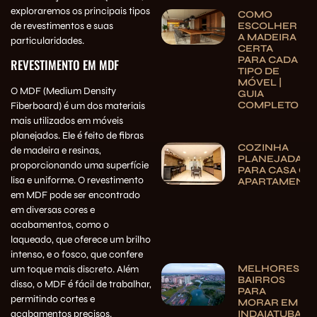
exploraremos os principais tipos
COMO
de revestimentos e suas
ESCOLHER
A MADEIRA
particularidades.
CERTA
PARA CADA
REVESTIMENTO EM MDF
TIPO DE
MÓVEL |
O MDF (Medium Density
GUIA
COMPLETO
Fiberboard) é um dos materiais
mais utilizados em móveis
planejados. Ele é feito de fibras
COZINHA
de madeira e resinas,
PLANEJADA
proporcionando uma superfície
PARA CASA OU
lisa e uniforme. O revestimento
APARTAMENT
em MDF pode ser encontrado
em diversas cores e
acabamentos, como o
laqueado, que oferece um brilho
intenso, e o fosco, que confere
MELHORES
um toque mais discreto. Além
BAIRROS
disso, o MDF é fácil de trabalhar,
PARA
permitindo cortes e
MORAR EM
INDAIATUBA
acabamentos precisos.