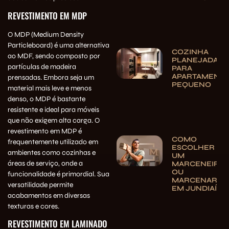
REVESTIMENTO EM MDP
O MDP (Medium Density
Particleboard) é uma alternativa
COZINHA
ao MDF, sendo composto por
PLANEJADA
partículas de madeira
PARA
APARTAMENT
prensadas. Embora seja um
PEQUENO
material mais leve e menos
denso, o MDP é bastante
resistente e ideal para móveis
que não exigem alta carga. O
revestimento em MDP é
COMO
frequentemente utilizado em
ESCOLHER
ambientes como cozinhas e
UM
áreas de serviço, onde a
MARCENEIRO
OU
funcionalidade é primordial. Sua
MARCENARIA
versatilidade permite
EM JUNDIAÍ
acabamentos em diversas
texturas e cores.
REVESTIMENTO EM LAMINADO