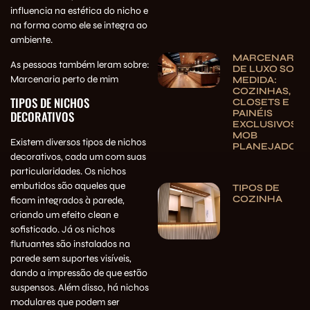
influencia na estética do nicho e
na forma como ele se integra ao
ambiente.
MARCENARIA
As pessoas também leram sobre:
DE LUXO SOB
Marcenaria perto de mim
MEDIDA:
COZINHAS,
TIPOS DE NICHOS
CLOSETS E
PAINÉIS
DECORATIVOS
EXCLUSIVOS |
MOB
Existem diversos tipos de nichos
PLANEJADOS
decorativos, cada um com suas
particularidades. Os nichos
embutidos são aqueles que
TIPOS DE
COZINHA
ficam integrados à parede,
criando um efeito clean e
sofisticado. Já os nichos
flutuantes são instalados na
parede sem suportes visíveis,
dando a impressão de que estão
suspensos. Além disso, há nichos
modulares que podem ser