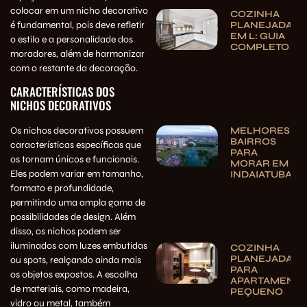
colocar em um nicho decorativo
COZINHA
é fundamental, pois deve refletir
PLANEJADA
EM L: GUIA
o estilo e a personalidade dos
COMPLETO
moradores, além de harmonizar
com o restante da decoração.
CARACTERÍSTICAS DOS
NICHOS DECORATIVOS
MELHORES
Os nichos decorativos possuem
BAIRROS
características específicas que
PARA
os tornam únicos e funcionais.
MORAR EM
Eles podem variar em tamanho,
INDAIATUBA
formato e profundidade,
permitindo uma ampla gama de
possibilidades de design. Além
disso, os nichos podem ser
iluminados com luzes embutidas
COZINHA
PLANEJADA
ou spots, realçando ainda mais
PARA
os objetos expostos. A escolha
APARTAMENT
de materiais, como madeira,
PEQUENO
vidro ou metal, também