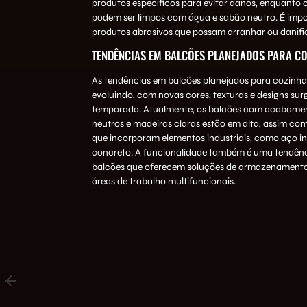
produtos específicos para evitar danos, enquanto 
podem ser limpos com água e sabão neutro. É impo
produtos abrasivos que possam arranhar ou danifica
TENDÊNCIAS EM BALCÕES PLANEJADOS PARA C
As tendências em balcões planejados para cozinha
evoluindo, com novas cores, texturas e designs su
temporada. Atualmente, os balcões com acabame
neutros e madeiras claras estão em alta, assim co
que incorporam elementos industriais, como aço in
concreto. A funcionalidade também é uma tendên
balcões que oferecem soluções de armazenamento
áreas de trabalho multifuncionais.