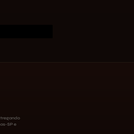
ntregando
as-SP e