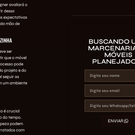
gner avaliará o
tir dessa
às expectativas
e da mão de
OZINHA
BUSCANDO 
MARCENARIA
eve ser
MÓVEIS
tir que o móvel
PLANEJAD
rocesso pode
o projeto e do
 seguir as
 em um ambiente
 é crucial
go do tempo.
ENVIAR
impeza podem
 tratados com