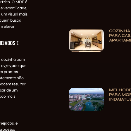
rtzito. O MDF é
e versatilidade,
 um visual mais
a quem busca
m elevar
COZINHA
PARA CAS
APARTAM
EJADOS E
a cozinha com
or agregado que
es prontos
entemente não
podem resultar
MELHORE
esar de um
PARA MO
ução mais
INDAIATU
nejados, é
 processo