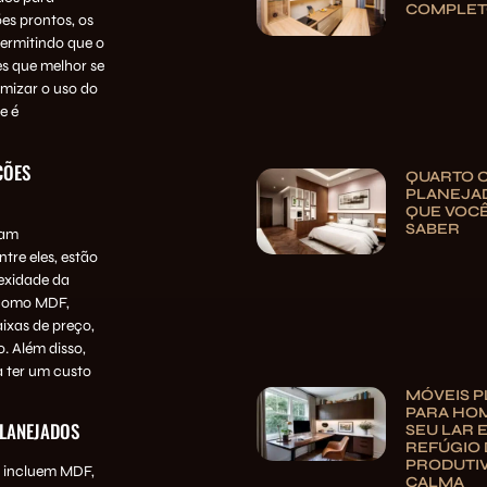
COMPLE
es prontos, os
ermitindo que o
s que melhor se
mizar o uso do
e é
CÕES
QUARTO 
PLANEJAD
QUE VOCÊ
SABER
iam
tre eles, estão
lexidade da
 como MDF,
ixas de preço,
. Além disso,
a ter um custo
MÓVEIS 
PARA HOM
PLANEJADOS
SEU LAR 
REFÚGIO 
PRODUTIV
s incluem MDF,
CALMA