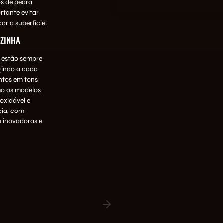
os de pedra
rtante evitar
r a superfície.
OZINHA
 estão sempre
rgindo a cada
ntos em tons
mo os modelos
oxidável e
cia, com
 inovadoras e