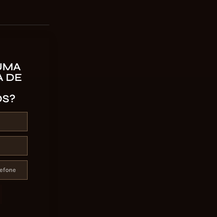
UMA
 DE
OS?