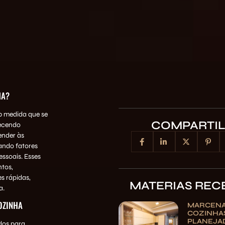
HA?
b medida que se
COMPARTI
recendo
ender às
ando fatores
ssoais. Esses
ntos,
s rápidas,
MATERIAS REC
a.
OZINHA
MARCENA
COZINHA
PLANEJAD
dos para