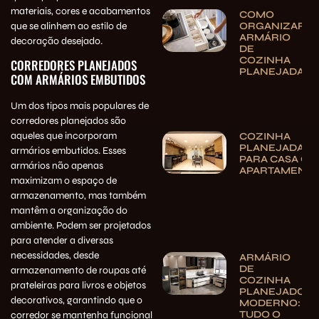
materiais, cores e acabamentos
COMO
que se alinhem ao estilo de
ORGANIZAR
ARMÁRIO
decoração desejado.
DE
COZINHA
CORREDORES PLANEJADOS
PLANEJADA
COM ARMÁRIOS EMBUTIDOS
Um dos tipos mais populares de
corredores planejados são
aqueles que incorporam
COZINHA
PLANEJADA
armários embutidos. Esses
PARA CASA OU
armários não apenas
APARTAMENT
maximizam o espaço de
armazenamento, mas também
mantêm a organização do
ambiente. Podem ser projetados
para atender a diversas
necessidades, desde
ARMÁRIO
DE
armazenamento de roupas até
COZINHA
prateleiras para livros e objetos
PLANEJADO
decorativos, garantindo que o
MODERNO:
TUDO O
corredor se mantenha funcional