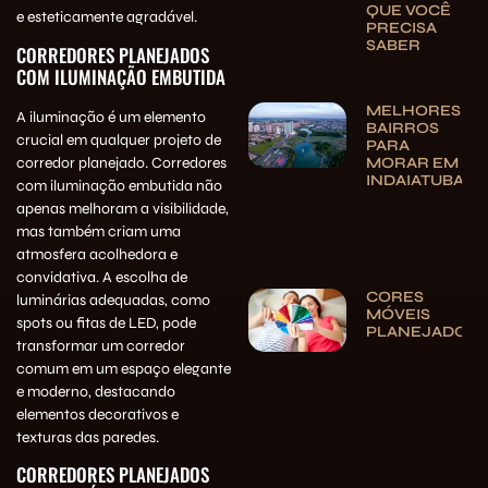
QUE VOCÊ
e esteticamente agradável.
PRECISA
SABER
CORREDORES PLANEJADOS
COM ILUMINAÇÃO EMBUTIDA
MELHORES
A iluminação é um elemento
BAIRROS
crucial em qualquer projeto de
PARA
corredor planejado. Corredores
MORAR EM
INDAIATUBA
com iluminação embutida não
apenas melhoram a visibilidade,
mas também criam uma
atmosfera acolhedora e
convidativa. A escolha de
CORES
luminárias adequadas, como
MÓVEIS
spots ou fitas de LED, pode
PLANEJADOS
transformar um corredor
comum em um espaço elegante
e moderno, destacando
elementos decorativos e
texturas das paredes.
CORREDORES PLANEJADOS