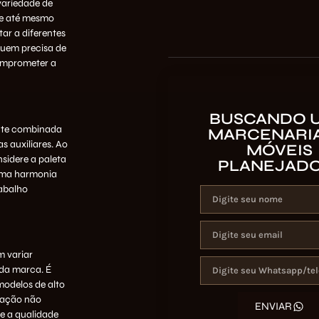
 variedade de
o e até mesmo
ar a diferentes
quem precisa de
omprometer a
BUSCANDO 
ente combinada
MARCENARIA
s auxiliares. Ao
MÓVEIS
sidere a paleta
PLANEJAD
 uma harmonia
rabalho
m variar
da marca. É
modelos de alto
ração não
ENVIAR
 e a qualidade