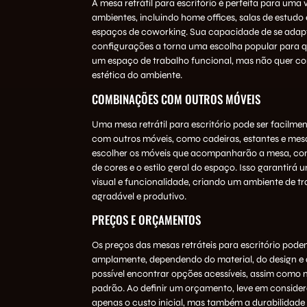
A mesa retrátil para escritório é perfeita para uma
ambientes, incluindo home offices, salas de estud
espaços de coworking. Sua capacidade de se adapt
configurações a torna uma escolha popular para 
um espaço de trabalho funcional, mas não quer c
estética do ambiente.
COMBINAÇÕES COM OUTROS MÓVEIS
Uma mesa retrátil para escritório pode ser facilm
com outros móveis, como cadeiras, estantes e mesa
escolher os móveis que acompanharão a mesa, con
de cores e o estilo geral do espaço. Isso garantirá
visual e funcionalidade, criando um ambiente de t
agradável e produtivo.
PREÇOS E ORÇAMENTOS
Os preços das mesas retráteis para escritório pode
amplamente, dependendo do material, do design e 
possível encontrar opções acessíveis, assim como 
padrão. Ao definir um orçamento, leve em conside
apenas o custo inicial, mas também a durabilidade