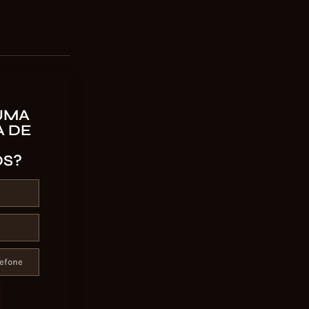
UMA
 DE
OS?