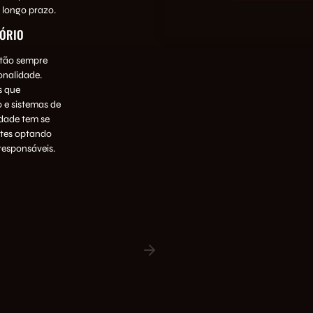
 longo prazo.
TÓRIO
stão sempre
onalidade.
s que
 e sistemas de
idade tem se
ntes optando
responsáveis.