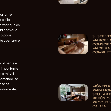
portante
 estilo
 verifique as
cia com que
sso pode
SUSTENTA
MARCENA
de abertura e
CONSCIE
MADEIRA 
COMPLE
eralmente é
É importante
ue o móvel
ecomenda-se
r se os
MÓVEIS 
uadamente,
PARA HOM
SEU LAR 
REFÚGIO 
PRODUTIV
CALMA