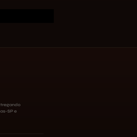
ntregando
as-SP e