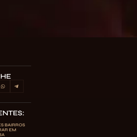
LHE
ENTES:
S BAIRROS
RAR EM
BA