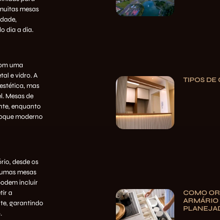
 muitas mesas
idade,
o dia a dia.
 com uma
al e vidro. A
TIPOS DE
estética, mas
l. Mesas de
nte, enquanto
toque moderno
ório, desde os
lgumas mesas
odem incluir
tir a
COMO OR
ARMÁRIO
te, garantindo
PLANEJA
.