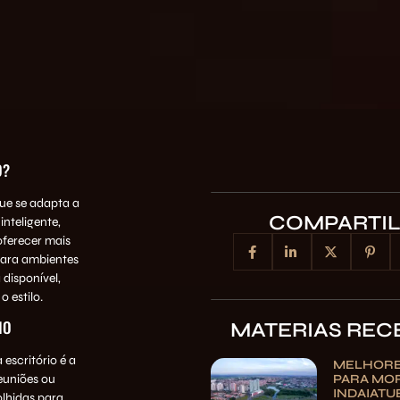
O?
que se adapta a
COMPARTI
nteligente,
oferecer mais
para ambientes
disponível,
 estilo.
IO
MATERIAS REC
escritório é a
MELHORE
PARA MO
reuniões ou
INDAIATU
olhidas para