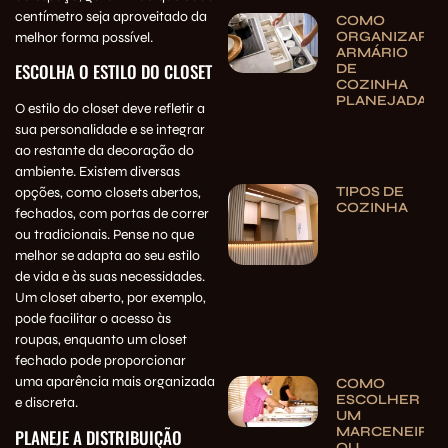
centímetro seja aproveitado da
COMO
ORGANIZAR
melhor forma possível.
ARMÁRIO
ESCOLHA O ESTILO DO CLOSET
DE
COZINHA
PLANEJADA
O estilo do closet deve refletir a
sua personalidade e se integrar
ao restante da decoração do
ambiente. Existem diversas
TIPOS DE
opções, como closets abertos,
COZINHA
fechados, com portas de correr
ou tradicionais. Pense no que
melhor se adapta ao seu estilo
de vida e às suas necessidades.
Um closet aberto, por exemplo,
pode facilitar o acesso às
roupas, enquanto um closet
fechado pode proporcionar
uma aparência mais organizada
COMO
ESCOLHER
e discreta.
UM
MARCENEIRO
PLANEJE A DISTRIBUIÇÃO
OU