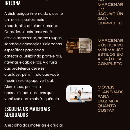
INTERNA
MARCENARIA
EM
A distribuição interna do closet é
JAGUARIÚNA:
GUIA
um dos aspectos mais
COMPLETO
importantes do planejamento.
Considere quais itens você
deseja armazenar, como roupas,
MARCENARIA
sapatos e acessórios. Crie zonas
RÚSTICA VS.
MINIMALISTA:
específicas para cada
ESTILOS EM
categoria, utilizando prateleiras,
ALTA | GUIA
gavetas e cabideiros. A altura
COMPLETO
das prateleiras deve ser
ajustável, permitindo que você
maximize o espaço vertical.
Além disso, pense na
MÓVEIS
PLANEJADOS
acessibilidade dos itens que
PARA
você usa com mais frequência.
COZINHA
QUANTO
ESCOLHA OS MATERIAIS
CUSTA?
ADEQUADOS
A escolha dos materiais é crucial