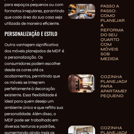
para espaços pequenos ou com
PASSO A
formatos irregulares, garantindo
PASSO:
COMO
que cada área da sua casa seja
PLANEJAR
utilizada de maneira eficiente.
A
REFORMA
PERSONALIZAÇÃO E ESTILO
DO SEU
QUARTO
COM
Outra vantagem significativa
MÓVEIS
dos móveis planejados de MDF é
SOB
a personalização. Os
MEDIDA
consumidores podem escolher
desde as cores até os
acabamentos, permitindo que
COZINHA
PLANEJADA
os móveis se integrem
PARA
perfeitamente à decoração
APARTAMENT
existente. Essa flexibilidade é
PEQUENO
ideal para quem deseja um
ambiente único e que reflita sua
personalidade. Além disso, o
MDF pode ser trabalhado em
diversas texturas e padrões,
COZINHA
PLANEJADA
aumentando ainda mais as