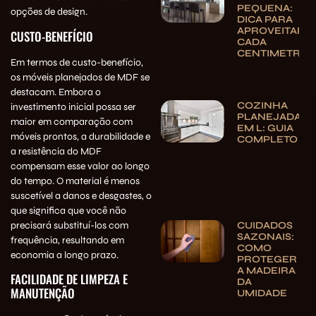
PEQUENA:
opções de design.
DICA PARA
APROVEITAR
CUSTO-BENEFÍCIO
CADA
CENTIMETRO
Em termos de custo-benefício,
os móveis planejados de MDF se
destacam. Embora o
COZINHA
investimento inicial possa ser
PLANEJADA
maior em comparação com
EM L: GUIA
móveis prontos, a durabilidade e
COMPLETO
a resistência do MDF
compensam esse valor ao longo
do tempo. O material é menos
suscetível a danos e desgastes, o
que significa que você não
precisará substituí-los com
CUIDADOS
SAZONAIS:
frequência, resultando em
COMO
economia a longo prazo.
PROTEGER
A MADEIRA
FACILIDADE DE LIMPEZA E
DA
MANUTENÇÃO
UMIDADE