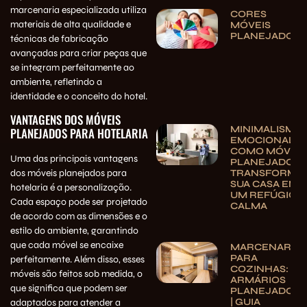
marcenaria especializada utiliza
CORES
materiais de alta qualidade e
MÓVEIS
PLANEJADOS
técnicas de fabricação
avançadas para criar peças que
se integram perfeitamente ao
ambiente, refletindo a
identidade e o conceito do hotel.
VANTAGENS DOS MÓVEIS
MINIMALISMO
PLANEJADOS PARA HOTELARIA
EMOCIONAL:
COMO MÓVEIS
Uma das principais vantagens
PLANEJADOS
dos móveis planejados para
TRANSFORMA
SUA CASA EM
hotelaria é a personalização.
UM REFÚGIO 
Cada espaço pode ser projetado
CALMA
de acordo com as dimensões e o
estilo do ambiente, garantindo
que cada móvel se encaixe
MARCENARIA
PARA
perfeitamente. Além disso, esses
COZINHAS:
móveis são feitos sob medida, o
ARMÁRIOS
que significa que podem ser
PLANEJADOS
| GUIA
adaptados para atender a