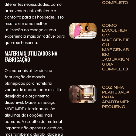
COMPLETO
diferentes necessidades, como
armazenamento eficiente e
conforto para os hóspedes. Isso
resulta em uma melhor
COMO
utilização do espaço e uma
ESCOLHER
UM
experiência mais agradável para
MARCENEIRO
quem se hospeda.
OU
MARCENARIA
MATERIAIS UTILIZADOS NA
EM
FABRICAÇÃO
JAGUARIÚNA:
GUIA
COMPLETO
Os materiais utilizados na
fabricação de móveis
planejados para hotelaria
COZINHA
variam de acordo com o estilo
PLANEJADA
desejado e o orçamento
PARA
APARTAMENT
disponível. Madeira maciça,
PEQUENO
MDF, MDP e laminados são
algumas das opções mais
comuns. A escolha do material
impacta não apenas a estética,
mas também a durabilidade e a