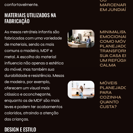
OU
confortavelmente.
MARCENARIA
EM JUNDIAÍ
MATERIAIS UTILIZADOS NA
FABRICAÇÃO
As mesas retráteis infantis são
MINIMALISMO
EMOCIONAL:
fabricadas com uma variedade
COMO MÓVEIS
de materiais, sendo os mais
PLANEJADOS
comuns a madeira, MDF e
TRANSFORMA
SUA CASA EM
metal. A escolha do material
UM REFÚGIO 
influencia não apenas a estética
CALMA
do móvel, mas também sua
durabilidade e resistência. Mesas
de madeira, por exemplo,
MÓVEIS
PLANEJADOS
oferecem um visual mais
PARA
clássico e aconchegante,
COZINHA
enquanto as de MDF são mais
QUANTO
leves e podem ter acabamentos
CUSTA?
coloridos, atraindo a atenção
das crianças.
DESIGN E ESTILO