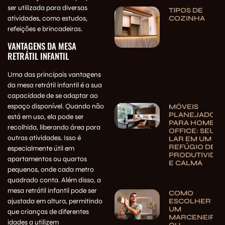
ser utilizada para diversas
TIPOS DE
atividades, como estudos,
COZINHA
refeições e brincadeiras.
VANTAGENS DA MESA
RETRÁTIL INFANTIL
Uma das principais vantagens
da mesa retrátil infantil é a sua
capacidade de se adaptar ao
espaço disponível. Quando não
MÓVEIS
PLANEJADOS
está em uso, ela pode ser
PARA HOME
recolhida, liberando área para
OFFICE: SEU
outras atividades. Isso é
LAR EM UM
REFÚGIO DE
especialmente útil em
PRODUTIVIDA
apartamentos ou quartos
E CALMA
pequenos, onde cada metro
quadrado conta. Além disso, a
mesa retrátil infantil pode ser
COMO
ajustada em altura, permitindo
ESCOLHER
UM
que crianças de diferentes
MARCENEIRO
idades a utilizem