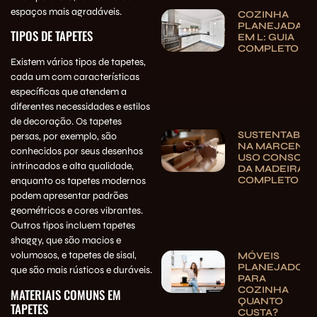
espaços mais agradáveis.
COZINHA
PLANEJADA
TIPOS DE TAPETES
EM L: GUIA
COMPLETO
Existem vários tipos de tapetes,
cada um com características
específicas que atendem a
diferentes necessidades e estilos
de decoração. Os tapetes
SUSTENTABILI
persas, por exemplo, são
NA MARCENAR
conhecidos por seus desenhos
USO CONSCIE
intrincados e alta qualidade,
DA MADEIRA | 
COMPLETO
enquanto os tapetes modernos
podem apresentar padrões
geométricos e cores vibrantes.
Outros tipos incluem tapetes
shaggy, que são macios e
volumosos, e tapetes de sisal,
MÓVEIS
PLANEJADOS
que são mais rústicos e duráveis.
PARA
COZINHA
MATERIAIS COMUNS EM
QUANTO
TAPETES
CUSTA?