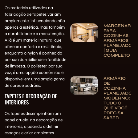
Os materiais utilizados na
fabricação de tapetes variam
amplamente, influenciando não
MARCENARIA
apenas a estética, mas também
PARA
a durabilidade e a manutenção.
COZINHAS:
A lã é um material natural que
ARMÁRIOS
PLANEJADOS
oferece conforto e resistência,
| GUIA
enquanto o nylon é conhecido
COMPLETO
por sua durabilidade e facilidade
de limpeza. O poliéster, por sua
vez, é uma opção econômica e
ARMÁRIO
disponível em uma ampla gama
DE
de cores e padrões.
COZINHA
PLANEJADO
TAPETES E DECORAÇÃO DE
MODERNO:
INTERIORES
TUDO O
QUE VOCÊ
PRECISA
Os tapetes desempenham um
SABER
papel crucial na decoração de
interiores, ajudando a definir
espaços e criar ambientes