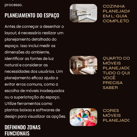
processo.
COZINHA
PLANEJADA
PLANEJAMENTO DO ESPAÇO
EM L: GUIA
COMPLETO
Antes de começar a desenhar o
layout, é necessário realizar um
planejamento detalhado do
espaço. Isso inclui medir as
dimensões do ambiente,
QUARTO COM
identificar as fontes de luz
MÓVEIS
natural e considerar as
PLANEJADOS:
necessidades dos usuários. Um
TUDO O QUE
VOCÊ
planejamento eficaz ajuda a
PRECISA
evitar erros comuns, como a
SABER
escolha de móveis inadequados
ou a superlotação do espaço.
Utilize ferramentas como
plantas baixas e softwares de
CORES
MÓVEIS
design para visualizar as opções.
PLANEJADOS
DEFININDO ZONAS
FUNCIONAIS