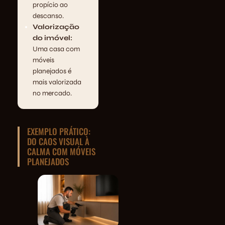
propício ao
descanso.
Valorização
do imóvel:
Uma casa com
móveis
planejados é
mais valorizada
no mercado.
EXEMPLO PRÁTICO:
DO CAOS VISUAL À
CALMA COM MÓVEIS
PLANEJADOS