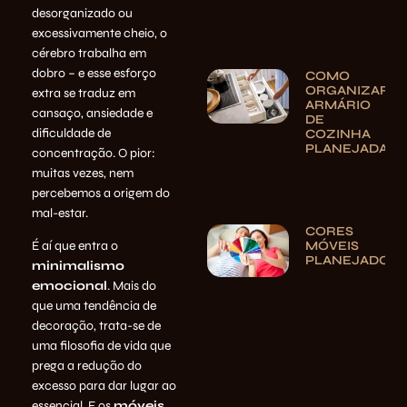
desorganizado ou
excessivamente cheio, o
cérebro trabalha em
dobro – e esse esforço
COMO
ORGANIZAR
extra se traduz em
ARMÁRIO
cansaço,
ansiedade e
DE
dificuldade de
COZINHA
PLANEJADA
concentração
. O pior:
muitas vezes, nem
percebemos a origem do
mal-estar.
CORES
MÓVEIS
É aí que entra o
PLANEJADOS
minimalismo
emocional
. Mais do
que uma tendência de
decoração, trata-se de
uma filosofia de vida que
prega a redução do
excesso para dar lugar ao
essencial. E os
móveis