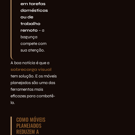
em tarefas
domésticas
ou de
trabalho
remoto
– a
bagunça
compete com
sua atenção.
A boa notícia é que a
sobrecarga visual
tem solução. E os móveis
planejados são uma das
ferramentas mais
eficazes para combatê-
la.
COMO MÓVEIS
PLANEJADOS
REDUZEM A