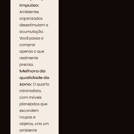
impulso:
Ambientes
organizados
desestimulam a
acumulação.
Você passa a
comprar
apenas o que
realmente
precisa.
Melhora da
qualidade do
sono:
O quarto
minimalista,
com móveis
planejados que
escondem
roupas e
objetos, cria um
ambiente