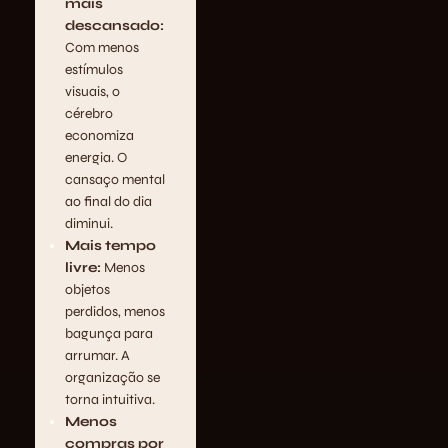
mais
descansado:
Com menos
estímulos
visuais, o
cérebro
economiza
energia. O
cansaço mental
ao final do dia
diminui.
Mais tempo
livre:
Menos
objetos
perdidos, menos
bagunça para
arrumar. A
organização se
torna intuitiva.
Menos
compras por