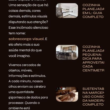
Uma sensação de que há
COZINHA
PLANEJADA
coisas demais, cores
EM L: GUIA
demais, estímulos visuais
COMPLETO
disputando sua atenção?
Esse incômodo silencioso
tem nome:
sobrecarga visual
. E
ela afeta mais a sua
COZINHA
saúde mental do que
PLANEJADA
PEQUENA:
você imagina.
DICA PARA
APROVEITAR
Vivemos cercados de
CADA
objetos, móveis,
CENTIMETRO
informações e estímulos.
A cada minuto, nossos
olhos enviam ao cérebro
SUSTENTABILI
uma quantidade
NA MARCENAR
USO CONSCIE
gigantesca de dados para
DA MADEIRA | 
processar. Quando o
COMPLETO
ambiente está