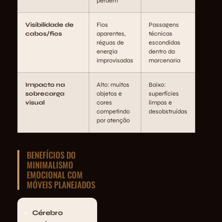
perdem
Visibilidade de
Fios
Passagens
cabos/fios
aparentes,
técnicas
réguas de
escondidas
energia
dentro da
improvisadas
marcenaria
Impacto na
Alto: muitos
Baixo:
sobrecarga
objetos e
superfícies
visual
cores
limpas e
competindo
desobstruídas
por atenção
BENEFÍCIOS DO
MINIMALISMO
EMOCIONAL COM
MÓVEIS PLANEJADOS
Cérebro