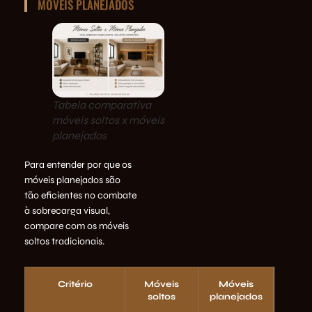
MÓVEIS PLANEJADOS
Tabela comparativa
móveis soltos x móveis
planejados
Para entender por que os
móveis planejados são
tão eficientes no combate
à sobrecarga visual,
compare com os móveis
soltos tradicionais.
Critério
Móveis
Móveis
soltos
planejados