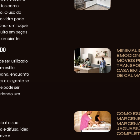
ntos como
ro. O uso do
 o vidro pode
ionar um toque
sulta em peças
 ambiente.
ADO
MINIMAL
EMOCION
MÓVEIS 
 ser utilizado
TRANSFO
m estilo
CASA EM 
rbana, enquanto
DE CALM
s e elegante se
e pode ser
criando um
COMO ES
MARCENE
o é a sua
MARCENA
JAGUARIÚ
e difusa, ideal
COMPLE
ave e