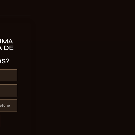
UMA
 DE
OS?