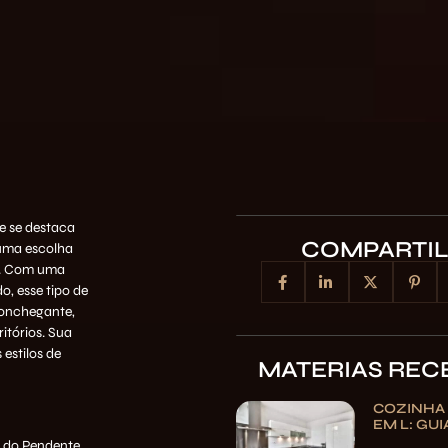
e se destaca
COMPARTI
 uma escolha
s. Com uma
, esse tipo de
conchegante,
itórios. Sua
 estilos de
MATERIAS REC
O
COZINHA
EM L: GU
o do Pendente