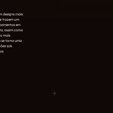
m designs mais
 e trazem um
abamentos em
ta, assim como
ão mais
m se torna uma
ções sob
dos