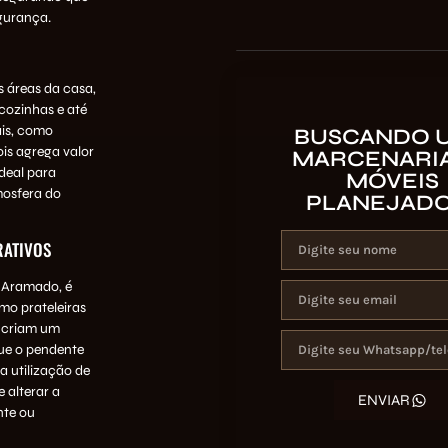
gurança.
 áreas da casa,
cozinhas e até
is, como
BUSCANDO 
is agrega valor
MARCENARIA
ideal para
MÓVEIS
mosfera do
PLANEJAD
RATIVOS
e Aramado, é
mo prateleiras
s criam um
que o pendente
a utilização de
 alterar a
ENVIAR
nte ou