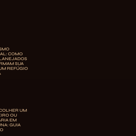
ISMO
AL: COMO
PLANEJADOS
RMAM SUA
UM REFÚGIO
A
COLHER UM
IRO OU
RIA EM
NA: GUIA
TO