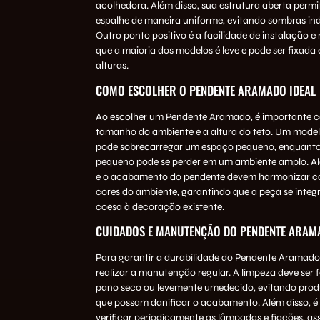
acolhedora. Além disso, sua estrutura aberta permit
espalhe de maneira uniforme, evitando sombras in
Outro ponto positivo é a facilidade de instalação 
que a maioria dos modelos é leve e pode ser fixada 
alturas.
COMO ESCOLHER O PENDENTE ARAMADO IDEAL
Ao escolher um Pendente Aramado, é importante c
tamanho do ambiente e a altura do teto. Um mode
pode sobrecarregar um espaço pequeno, enquant
pequeno pode se perder em um ambiente amplo. Alé
e o acabamento do pendente devem harmonizar co
cores do ambiente, garantindo que a peça se integ
coesa à decoração existente.
CUIDADOS E MANUTENÇÃO DO PENDENTE ARAM
Para garantir a durabilidade do Pendente Aramado,
realizar a manutenção regular. A limpeza deve ser
pano seco ou levemente umedecido, evitando prod
que possam danificar o acabamento. Além disso, é
verificar periodicamente as lâmpadas e fiações, a