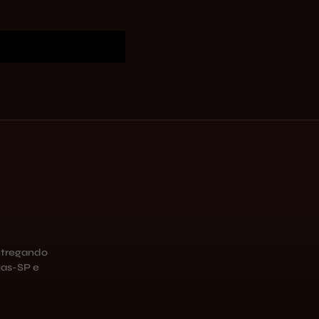
ntregando
as-SP e