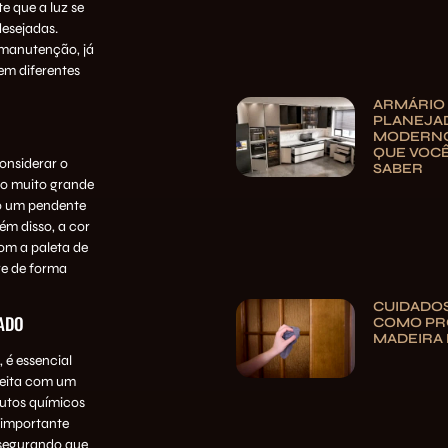
e que a luz se
desejadas.
e manutenção, já
em diferentes
ARMÁRIO
PLANEJA
MODERNO
QUE VOCÊ
onsiderar o
SABER
lo muito grande
o um pendente
m disso, a cor
m a paleta de
re de forma
CUIDADOS
ADO
COMO PR
MADEIRA 
 é essencial
 feita com um
utos químicos
 importante
ssegurando que