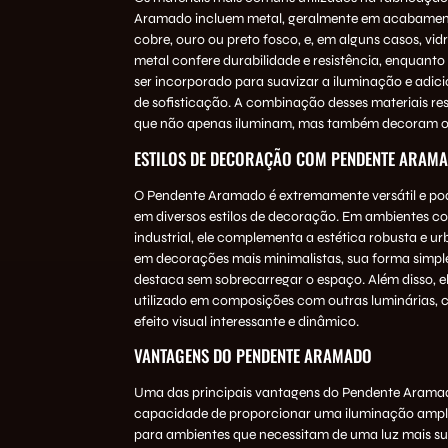
Aramado incluem metal, geralmente em acabame
cobre, ouro ou preto fosco, e, em alguns casos, vid
metal confere durabilidade e resistência, enquanto
ser incorporado para suavizar a iluminação e adic
de sofisticação. A combinação desses materiais re
que não apenas iluminam, mas também decoram o
ESTILOS DE DECORAÇÃO COM PENDENTE ARAM
O Pendente Aramado é extremamente versátil e pode
em diversos estilos de decoração. Em ambientes co
industrial, ele complementa a estética robusta e u
em decorações mais minimalistas, sua forma simple
destaca sem sobrecarregar o espaço. Além disso, el
utilizado em composições com outras luminárias, 
efeito visual interessante e dinâmico.
VANTAGENS DO PENDENTE ARAMADO
Uma das principais vantagens do Pendente Aramad
capacidade de proporcionar uma iluminação ampla 
para ambientes que necessitam de uma luz mais su