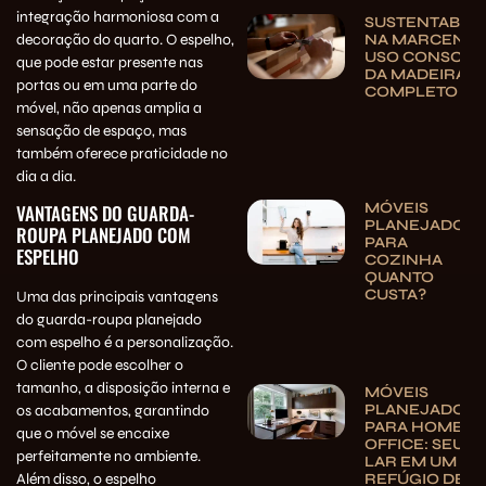
integração harmoniosa com a
SUSTENTABILI
decoração do quarto. O espelho,
NA MARCENAR
USO CONSCIE
que pode estar presente nas
DA MADEIRA | 
portas ou em uma parte do
COMPLETO
móvel, não apenas amplia a
sensação de espaço, mas
também oferece praticidade no
dia a dia.
MÓVEIS
VANTAGENS DO GUARDA-
PLANEJADOS
ROUPA PLANEJADO COM
PARA
ESPELHO
COZINHA
QUANTO
CUSTA?
Uma das principais vantagens
do guarda-roupa planejado
com espelho é a personalização.
O cliente pode escolher o
tamanho, a disposição interna e
MÓVEIS
PLANEJADOS
os acabamentos, garantindo
PARA HOME
que o móvel se encaixe
OFFICE: SEU
perfeitamente no ambiente.
LAR EM UM
REFÚGIO DE
Além disso, o espelho