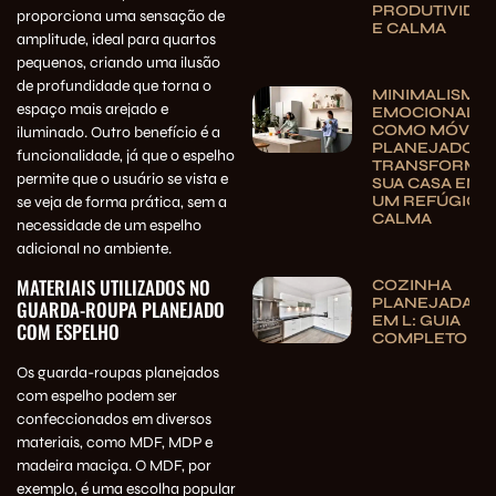
PRODUTIVIDA
proporciona uma sensação de
E CALMA
amplitude, ideal para quartos
pequenos, criando uma ilusão
de profundidade que torna o
MINIMALISMO
espaço mais arejado e
EMOCIONAL:
COMO MÓVEIS
iluminado. Outro benefício é a
PLANEJADOS
funcionalidade, já que o espelho
TRANSFORMA
permite que o usuário se vista e
SUA CASA EM
UM REFÚGIO 
se veja de forma prática, sem a
CALMA
necessidade de um espelho
adicional no ambiente.
MATERIAIS UTILIZADOS NO
COZINHA
PLANEJADA
GUARDA-ROUPA PLANEJADO
EM L: GUIA
COM ESPELHO
COMPLETO
Os guarda-roupas planejados
com espelho podem ser
confeccionados em diversos
materiais, como MDF, MDP e
madeira maciça. O MDF, por
exemplo, é uma escolha popular