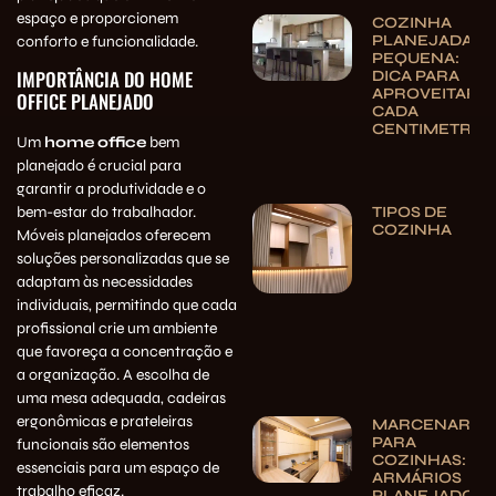
espaço e proporcionem
COZINHA
PLANEJADA
conforto e funcionalidade.
PEQUENA:
IMPORTÂNCIA DO HOME
DICA PARA
APROVEITAR
OFFICE PLANEJADO
CADA
CENTIMETRO
Um
home office
bem
planejado é crucial para
garantir a produtividade e o
TIPOS DE
bem-estar do trabalhador.
COZINHA
Móveis planejados oferecem
soluções personalizadas que se
adaptam às necessidades
individuais, permitindo que cada
profissional crie um ambiente
que favoreça a concentração e
a organização. A escolha de
uma mesa adequada, cadeiras
ergonômicas e prateleiras
MARCENARIA
PARA
funcionais são elementos
COZINHAS:
essenciais para um espaço de
ARMÁRIOS
trabalho eficaz.
PLANEJADOS