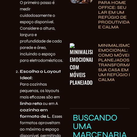
PARA HOME
O primeiro passo é
OFFICE: SEU
medir
LAR EM UM
cuidadosamente o
REFÚGIO DE
espaço disponível.
PRODUTIVIDADE
E CALMA
Considere a altura,
largura e
profundidade de cada
MINIMALISMO
parede e área,
EMOCIONAL:
incluindo o espaço
COMO MÓVEIS
PLANEJADOS
para eletrodomésticos.
TRANSFORMAM
SUA CASA EM
Escolha o Layout
UM REFÚGIO DE
Ideal:
CALMA
Para cozinhas
pequenas, os layouts
mais eficazes são em
linha reta
ou em A
cozinha em
BUSCANDO
formato de L
. Esses
formatos aproveitam
UMA
ao máximo o espaço
MARCENARIA
disponível, permitindo