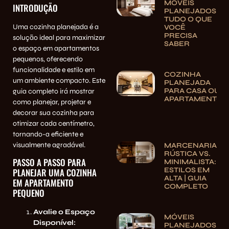
MÓVEIS
INTRODUÇÃO
PLANEJADOS:
TUDO O QUE
Uma cozinha planejada é a
VOCÊ
PRECISA
solução ideal para maximizar
SABER
o espaço em apartamentos
pequenos, oferecendo
funcionalidade e estilo em
COZINHA
um ambiente compacto. Este
PLANEJADA
PARA CASA OU
guia completo irá mostrar
APARTAMENTO
como planejar, projetar e
decorar sua cozinha para
otimizar cada centímetro,
tornando-a eficiente e
visualmente agradável.
MARCENARIA
RÚSTICA VS.
PASSO A PASSO PARA
MINIMALISTA:
ESTILOS EM
PLANEJAR UMA COZINHA
ALTA | GUIA
EM APARTAMENTO
COMPLETO
PEQUENO
Avalie o Espaço
MÓVEIS
Disponível:
PLANEJADOS