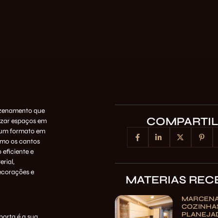
azenamento que
COMPARTI
mizar espaços em
em um formato em
imo os cantos
eficiente e
rial,
ecorações e
MATERIAS REC
MARCENA
COZINHA
PLANEJAD
porta é a sua