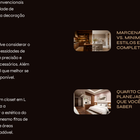
onvencionais
dade de
 a decoração
MARCENA
VS. MINIM
ESTILOS E
ve considerar o
COMPLE
cessidades de
 precisão e
cessórios. Além
l que melhor se
ponível.
QUARTO 
PLANEJAD
m closet em L
QUE VOCÊ
a a
SABER
 a estética do
mesmo fitas de
e áreas
adável.