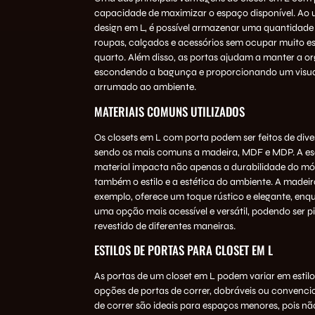
capacidade de maximizar o espaço disponível. Ao u
design em L, é possível armazenar uma quantidade s
roupas, calçados e acessórios sem ocupar muito e
quarto. Além disso, as portas ajudam a manter a o
escondendo a bagunça e proporcionando um visual
arrumado ao ambiente.
MATERIAIS COMUNS UTILIZADOS
Os closets em L com porta podem ser feitos de dive
sendo os mais comuns a madeira, MDF e MDP. A es
material impacta não apenas a durabilidade do mó
também o estilo e a estética do ambiente. A madei
exemplo, oferece um toque rústico e elegante, en
uma opção mais acessível e versátil, podendo ser p
revestido de diferentes maneiras.
ESTILOS DE PORTAS PARA CLOSET EM L
As portas de um closet em L podem variar em estilo
opções de portas de correr, dobráveis ou convencio
de correr são ideais para espaços menores, pois 