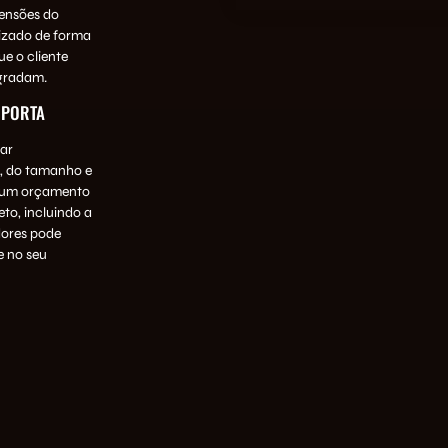
mensões do
lizado de forma
e o cliente
agradam.
 PORTA
ar
, do tamanho e
r um orçamento
to, incluindo a
dores pode
e no seu