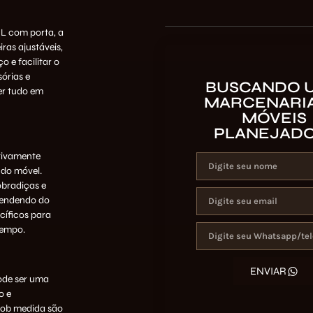
 L com porta, a
ras ajustáveis,
o e facilitar o
órias e
BUSCANDO 
er tudo em
MARCENARIA
MÓVEIS
PLANEJAD
tivamente
 do móvel.
obradiças e
pendendo do
cíficos para
tempo.
ENVIAR
ode ser uma
o e
sob medida são