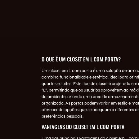
O QUE É UM CLOSET EM L COM PORTA?
Um closet em L com porta é uma solução de arm
combina funcionalidade e estética, ideal para oti
quartos e suítes. Este tipo de closet é projetado 
“L”, permitindo que os usuários aproveitem ao máx
do ambiente, criando uma área de armazenamento 
organizada. As portas podem variar em estilo e mate
oferecendo opções que se adequam a diferentes d
preferências pessoais.
VANTAGENS DO CLOSET EM L COM PORTA
Uma das principais vantagens do closet em L com 