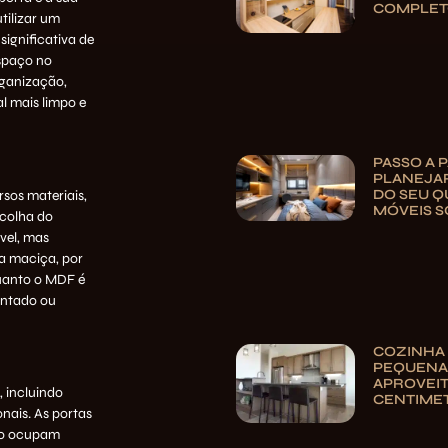
COMPLE
tilizar um
ignificativa de
spaço no
rganização,
 mais limpo e
PASSO A 
PLANEJA
DO SEU 
rsos materiais,
MÓVEIS S
colha do
vel, mas
ra maciça, por
quanto o MDF é
intado ou
COZINHA
PEQUENA:
APROVEI
, incluindo
CENTIME
nais. As portas
não ocupam