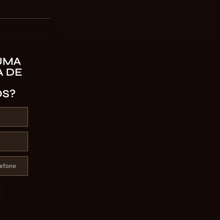
UMA
 DE
OS?