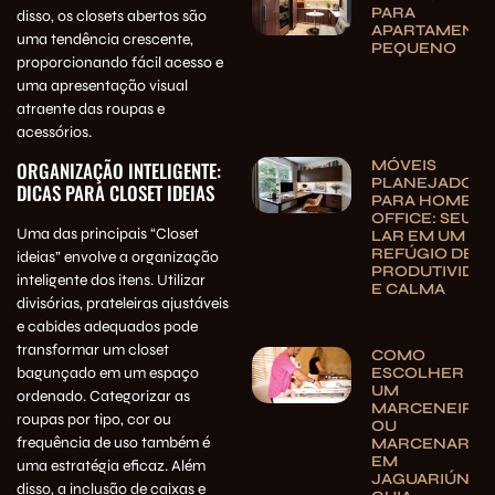
PARA
disso, os closets abertos são
APARTAMENT
uma tendência crescente,
PEQUENO
proporcionando fácil acesso e
uma apresentação visual
atraente das roupas e
acessórios.
MÓVEIS
ORGANIZAÇÃO INTELIGENTE:
PLANEJADOS
DICAS PARA CLOSET IDEIAS
PARA HOME
OFFICE: SEU
Uma das principais “Closet
LAR EM UM
REFÚGIO DE
ideias” envolve a organização
PRODUTIVIDA
inteligente dos itens. Utilizar
E CALMA
divisórias, prateleiras ajustáveis
e cabides adequados pode
transformar um closet
COMO
bagunçado em um espaço
ESCOLHER
UM
ordenado. Categorizar as
MARCENEIRO
roupas por tipo, cor ou
OU
frequência de uso também é
MARCENARIA
EM
uma estratégia eficaz. Além
JAGUARIÚNA:
disso, a inclusão de caixas e