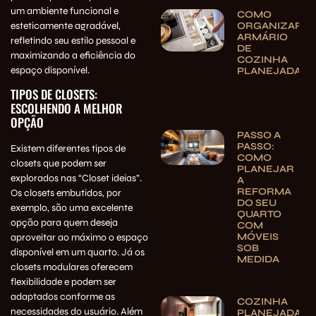
um ambiente funcional e
COMO
esteticamente agradável,
ORGANIZAR
ARMÁRIO
refletindo seu estilo pessoal e
DE
maximizando a eficiência do
COZINHA
espaço disponível.
PLANEJADA
TIPOS DE CLOSETS:
ESCOLHENDO A MELHOR
OPÇÃO
PASSO A
PASSO:
Existem diferentes tipos de
COMO
closets que podem ser
PLANEJAR
explorados nas “Closet ideias”.
A
REFORMA
Os closets embutidos, por
DO SEU
exemplo, são uma excelente
QUARTO
opção para quem deseja
COM
MÓVEIS
aproveitar ao máximo o espaço
SOB
disponível em um quarto. Já os
MEDIDA
closets modulares oferecem
flexibilidade e podem ser
adaptados conforme as
COZINHA
necessidades do usuário. Além
PLANEJADA