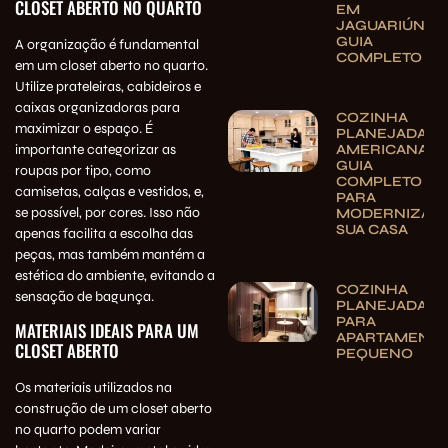
CLOSET ABERTO NO QUARTO
EM
JAGUARIÚNA:
GUIA
A organização é fundamental
COMPLETO
em um closet aberto no quarto.
Utilize prateleiras, cabideiros e
caixas organizadoras para
COZINHA
maximizar o espaço. É
PLANEJADA
importante categorizar as
AMERICANA:
GUIA
roupas por tipo, como
COMPLETO
camisetas, calças e vestidos, e,
PARA
se possível, por cores. Isso não
MODERNIZAR
SUA CASA
apenas facilita a escolha das
peças, mas também mantém a
estética do ambiente, evitando a
COZINHA
sensação de bagunça.
PLANEJADA
PARA
MATERIAIS IDEAIS PARA UM
APARTAMENT
CLOSET ABERTO
PEQUENO
Os materiais utilizados na
construção de um closet aberto
no quarto podem variar