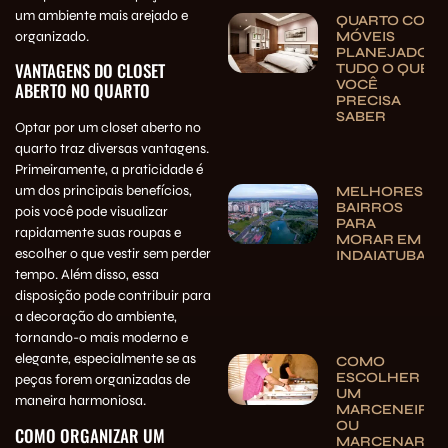
um ambiente mais arejado e
QUARTO COM
organizado.
MÓVEIS
PLANEJADOS:
VANTAGENS DO CLOSET
TUDO O QUE
VOCÊ
ABERTO NO QUARTO
PRECISA
SABER
Optar por um closet aberto no
quarto traz diversas vantagens.
Primeiramente, a praticidade é
um dos principais benefícios,
MELHORES
BAIRROS
pois você pode visualizar
PARA
rapidamente suas roupas e
MORAR EM
escolher o que vestir sem perder
INDAIATUBA
tempo. Além disso, essa
disposição pode contribuir para
a decoração do ambiente,
tornando-o mais moderno e
elegante, especialmente se as
COMO
ESCOLHER
peças forem organizadas de
UM
maneira harmoniosa.
MARCENEIRO
OU
COMO ORGANIZAR UM
MARCENARIA