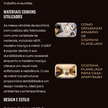
trabalho e reuniões.
MATERIAIS COMUNS
UTILIZADOS
COMO
As mesas retráteis de escritório
ORGANIZAR
com rodízios são fabricadas
ARMÁRIO
com uma variedade de
DE
COZINHA
materiais, incluindo MDF,
PLANEJADA
madeira maciça e metal. O MDF
é popular devido à sua
durabilidade e custo acessível,
enquanto a madeira maciça
COZINHA
oferece um visual mais
PLANEJADA
sofisticado e resistência. O uso
PARA CASA OU
de metal nas estruturas
APARTAMENT
proporciona estabilidade e um
design moderno, ideal para
ambientes contemporâneos.
DESIGN E ESTILO