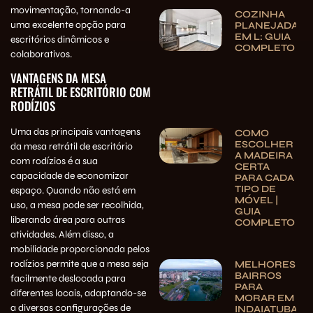
movimentação, tornando-a
COZINHA
uma excelente opção para
PLANEJADA
EM L: GUIA
escritórios dinâmicos e
COMPLETO
colaborativos.
VANTAGENS DA MESA
RETRÁTIL DE ESCRITÓRIO COM
RODÍZIOS
Uma das principais vantagens
COMO
ESCOLHER
da mesa retrátil de escritório
A MADEIRA
com rodízios é a sua
CERTA
capacidade de economizar
PARA CADA
TIPO DE
espaço. Quando não está em
MÓVEL |
uso, a mesa pode ser recolhida,
GUIA
liberando área para outras
COMPLETO
atividades. Além disso, a
mobilidade proporcionada pelos
rodízios permite que a mesa seja
MELHORES
BAIRROS
facilmente deslocada para
PARA
diferentes locais, adaptando-se
MORAR EM
a diversas configurações de
INDAIATUBA