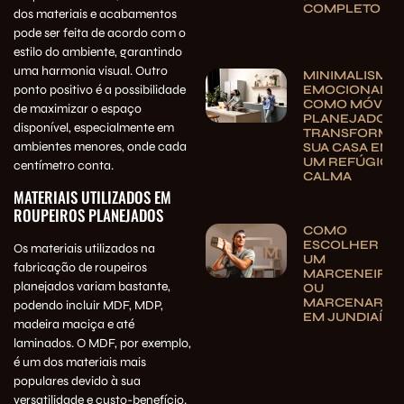
COMPLETO
dos materiais e acabamentos
pode ser feita de acordo com o
estilo do ambiente, garantindo
uma harmonia visual. Outro
MINIMALISMO
EMOCIONAL:
ponto positivo é a possibilidade
COMO MÓVEIS
de maximizar o espaço
PLANEJADOS
disponível, especialmente em
TRANSFORMA
ambientes menores, onde cada
SUA CASA EM
UM REFÚGIO 
centímetro conta.
CALMA
MATERIAIS UTILIZADOS EM
ROUPEIROS PLANEJADOS
COMO
ESCOLHER
Os materiais utilizados na
UM
fabricação de roupeiros
MARCENEIRO
planejados variam bastante,
OU
MARCENARIA
podendo incluir MDF, MDP,
EM JUNDIAÍ
madeira maciça e até
laminados. O MDF, por exemplo,
é um dos materiais mais
populares devido à sua
versatilidade e custo-benefício.