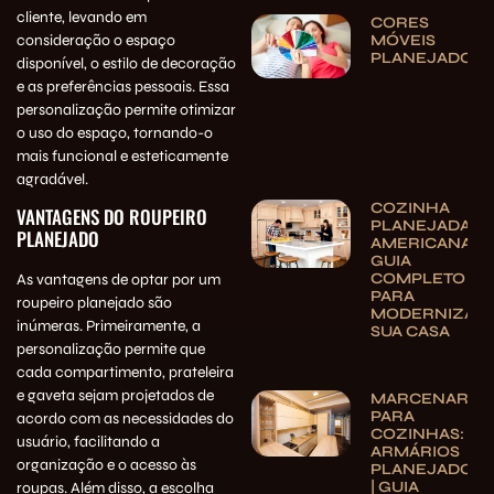
cliente, levando em
CORES
consideração o espaço
MÓVEIS
PLANEJADOS
disponível, o estilo de decoração
e as preferências pessoais. Essa
personalização permite otimizar
o uso do espaço, tornando-o
mais funcional e esteticamente
agradável.
COZINHA
VANTAGENS DO ROUPEIRO
PLANEJADA
PLANEJADO
AMERICANA:
GUIA
COMPLETO
As vantagens de optar por um
PARA
roupeiro planejado são
MODERNIZAR
inúmeras. Primeiramente, a
SUA CASA
personalização permite que
cada compartimento, prateleira
e gaveta sejam projetados de
MARCENARIA
PARA
acordo com as necessidades do
COZINHAS:
usuário, facilitando a
ARMÁRIOS
organização e o acesso às
PLANEJADOS
| GUIA
roupas. Além disso, a escolha