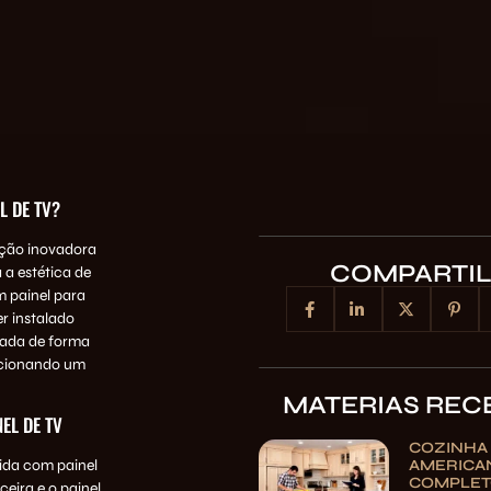
L DE TV?
ução inovadora
COMPARTI
 a estética de
m painel para
er instalado
ixada de forma
rcionando um
MATERIAS REC
EL DE TV
COZINHA
AMERICAN
ida com painel
COMPLET
eira e o painel