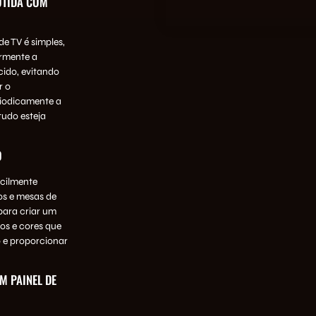
UTIDA COM
e TV é simples,
rmente a
ido, evitando
r o
riodicamente a
tudo esteja
O
acilmente
os e mesas de
para criar um
os e cores que
 e proporcionar
M PAINEL DE