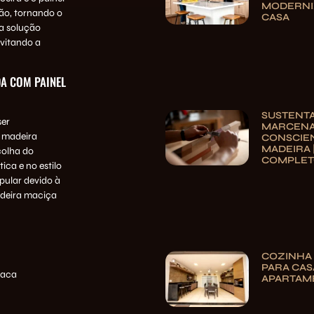
MODERNI
hão, tornando o
CASA
sa solução
evitando a
DA COM PAINEL
SUSTENTA
ser
MARCENA
 madeira
CONSCIE
MADEIRA 
colha do
COMPLE
ica e no estilo
pular devido à
adeira maciça
COZINHA
PARA CAS
laca
APARTAM