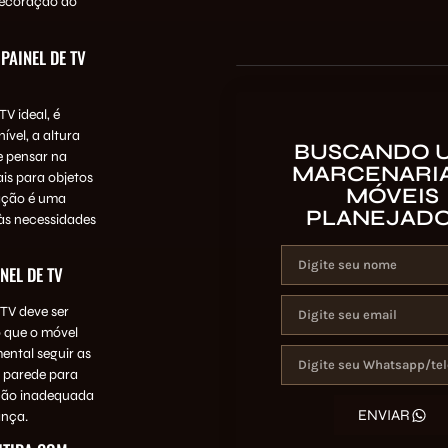
decoração do
AINEL DE TV
V ideal, é
vel, a altura
BUSCANDO 
e pensar na
MARCENARIA
is para objetos
MÓVEIS
zação é uma
PLANEJAD
às necessidades
NEL DE TV
TV deve ser
o que o móvel
ental seguir as
a parede para
ação inadequada
ENVIAR
ança.