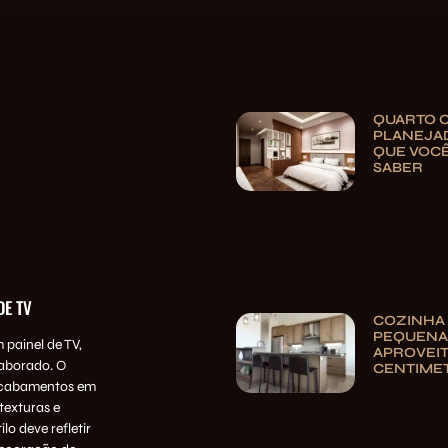
QUARTO 
PLANEJAD
QUE VOCÊ
SABER
DE TV
COZINHA
PEQUENA:
 painel de TV,
APROVEI
laborado. O
CENTIME
 acabamentos em
 texturas e
o deve refletir