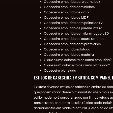
Cabeceira embutida para cama box
Cabeceira embutida com nichos
Cabeceira embutida de vidro
Cabeceira embutida de MDF
Cabeceira embutida com painel de TV
Cabeceira embutida de parede inteira
Cabeceira embutida com iluminação LED
Cabeceira embutida de couro sintético
Cabeceira embutida com prateleiras
Cabeceira embutida estofada
Cabeceira embutida de madeira
O que é uma cabeceira de cama embutida?
O que é um cabeceira de cama planejada?
Cabeceira planejada
ESTILOS DE CABECEIRA EMBUTIDA COM PAINEL 
Existem diversos estilos de cabeceira embutida com
que podem variar desde o minimalista até o mais e
estilo moderno é caracterizado por linhas retas e
tons neutros, enquanto o estilo rústico pode incluir
acabamentos em madeira natural. A escolha do estil