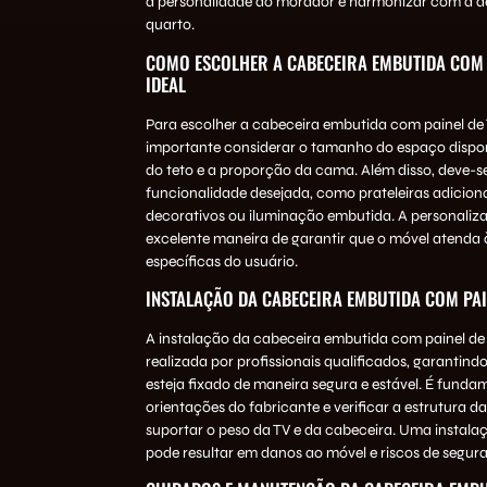
a personalidade do morador e harmonizar com a 
quarto.
COMO ESCOLHER A CABECEIRA EMBUTIDA COM P
IDEAL
Para escolher a cabeceira embutida com painel de T
importante considerar o tamanho do espaço disponí
do teto e a proporção da cama. Além disso, deve-s
funcionalidade desejada, como prateleiras adiciona
decorativos ou iluminação embutida. A personali
excelente maneira de garantir que o móvel atenda 
específicas do usuário.
INSTALAÇÃO DA CABECEIRA EMBUTIDA COM PAI
A instalação da cabeceira embutida com painel de 
realizada por profissionais qualificados, garantind
esteja fixado de maneira segura e estável. É fundam
orientações do fabricante e verificar a estrutura d
suportar o peso da TV e da cabeceira. Uma instal
pode resultar em danos ao móvel e riscos de segur