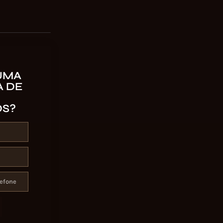
UMA
 DE
OS?