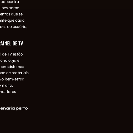
 cabeceira
talhes como
entos que se
rmite que cada
ades do usuário,
AINEL DE TV
 de TV estão
cnologia e
luem sistemas
uso de materiais
 o bem-estar,
m alta,
nos lares
naria perto