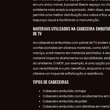
em um único móvel, é possível liberar espaço no c
ambiente mais amplo e organizado. Além disso, es
permite uma melhor distribuição dos cabos e fios, 
bagunça visual e facilitando a manutenção.
MATERIAIS UTILIZADOS NA CABECEIRA EMBUTI
DE TV
As cabeceiras embutidas com painel de TV podem 
confeccionadas em diversos materiais, como MDF,
maciça, e até mesmo em materiais estofados. A es
material impacta diretamente na durabilidade, estét
do ambiente. O MDF, por exemplo, é uma opção po
sua versatilidade e custo-benefício, enquanto a m
oferece um toque de sofisticação e resistência.
TIPOS DE CABECEIRAS
Cabeceira embutida vintage
Cabeceira embutida com acabamentos em 
Cabeceira embutida de pallet
Cabeceira embutida com detalhes em metal