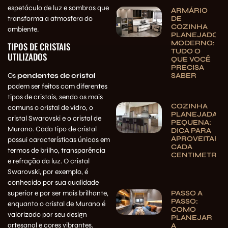
espetáculo de luz e sombras que
ARMÁRIO
transforma a atmosfera do
DE
COZINHA
ambiente.
PLANEJADO
MODERNO:
TIPOS DE CRISTAIS
TUDO O
UTILIZADOS
QUE VOCÊ
PRECISA
SABER
Os
pendentes de cristal
podem ser feitos com diferentes
tipos de cristais, sendo os mais
COZINHA
comuns o cristal de vidro, o
PLANEJADA
cristal Swarovski e o cristal de
PEQUENA:
Murano. Cada tipo de cristal
DICA PARA
APROVEITAR
possui características únicas em
CADA
termos de brilho, transparência
CENTIMETRO
e refração da luz. O cristal
Swarovski, por exemplo, é
conhecido por sua qualidade
PASSO A
superior e por ser mais brilhante,
PASSO:
enquanto o cristal de Murano é
COMO
valorizado por seu design
PLANEJAR
artesanal e cores vibrantes.
A