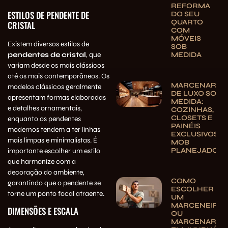
REFORMA
ESTILOS DE PENDENTE DE
DO SEU
QUARTO
CRISTAL
COM
MÓVEIS
Existem diversos estilos de
SOB
MEDIDA
pendentes de cristal
, que
variam desde os mais clássicos
até os mais contemporâneos. Os
MARCENARIA
modelos clássicos geralmente
DE LUXO SOB
apresentam formas elaboradas
MEDIDA:
e detalhes ornamentais,
COZINHAS,
CLOSETS E
enquanto os pendentes
PAINÉIS
modernos tendem a ter linhas
EXCLUSIVOS |
mais limpas e minimalistas. É
MOB
PLANEJADOS
importante escolher um estilo
que harmonize com a
decoração do ambiente,
COMO
garantindo que o pendente se
ESCOLHER
torne um ponto focal atraente.
UM
MARCENEIRO
DIMENSÕES E ESCALA
OU
MARCENARIA