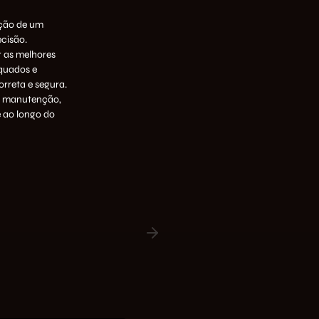
ação de um
cisão.
r as melhores
quados e
orreta e segura.
 e manutenção,
 ao longo do