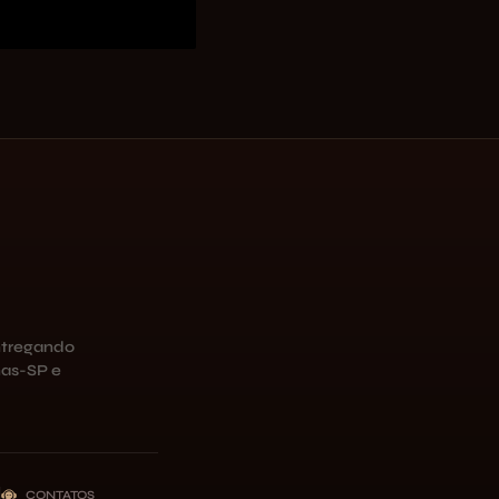
ntregando
as-SP e
CONTATOS