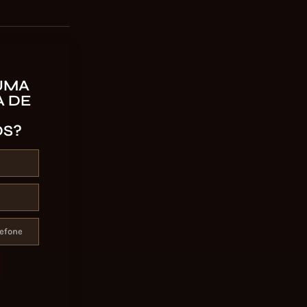
UMA
 DE
OS?