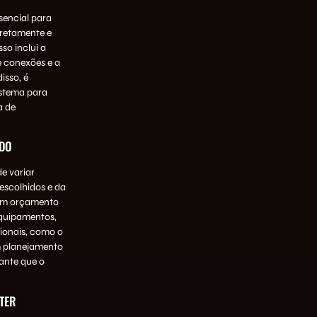
encial para
retamente e
so inclui a
e conexões e a
isso, é
istema para
a de
ADO
e variar
escolhidos e da
 um orçamento
equipamentos,
ionais, como o
m planejamento
ante que o
TER