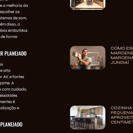
e a melhoria da
escolher os
istemas de som,
ém disso, a
cabos embutidos
s de forma
COMO ES
ER PLANEJADO
MARCENE
MARCENA
JUNDIAÍ
os
e alta
 AV, e fontes
ogame. A
ta com cuidado,
cessidades
nentes é
alização e
COZINHA
PEQUENA:
APROVEI
CENTIME
 PLANEJADO