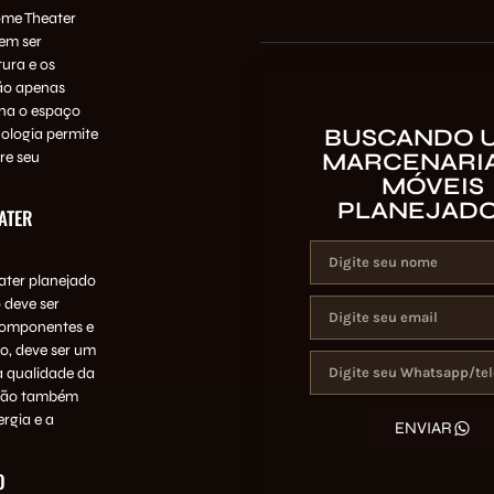
ome Theater
em ser
ura e os
não apenas
rna o espaço
BUSCANDO 
nologia permite
re seu
MARCENARIA
MÓVEIS
PLANEJAD
ATER
ater planejado
 deve ser
componentes e
o, deve ser um
a qualidade da
ação também
rgia e a
ENVIAR
O