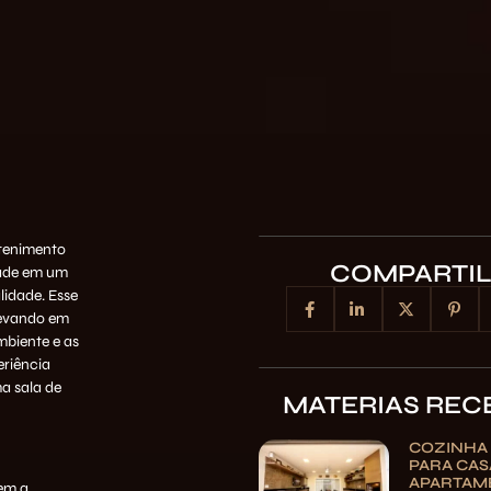
tenimento
COMPARTI
dade em um
lidade. Esse
 levando em
mbiente e as
eriência
a sala de
MATERIAS REC
COZINHA
PARA CAS
APARTAM
em a