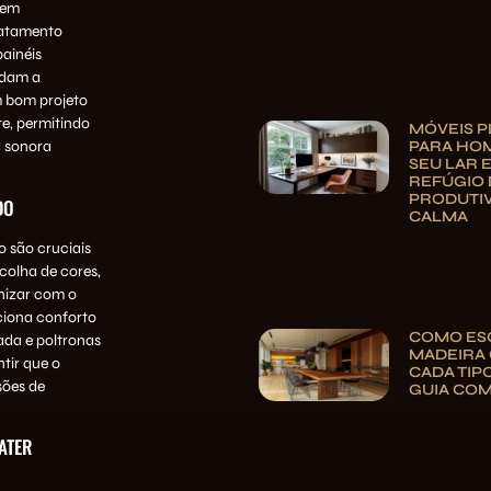
rem
ratamento
painéis
udam a
m bom projeto
te, permitindo
MÓVEIS 
PARA HOM
a sonora
SEU LAR 
REFÚGIO 
PRODUTIV
DO
CALMA
o são cruciais
colha de cores,
onizar com o
ciona conforto
COMO ES
ada e poltronas
MADEIRA 
tir que o
CADA TIP
sões de
GUIA CO
ATER