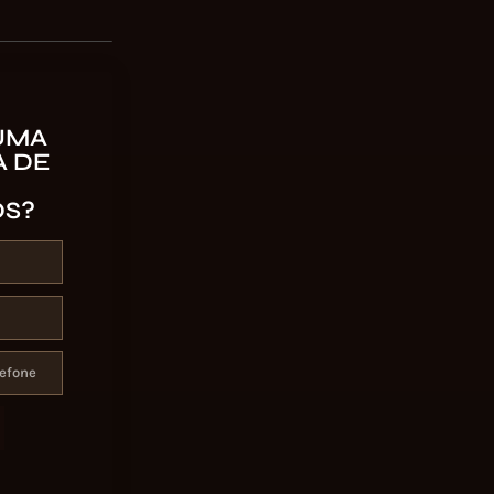
UMA
 DE
OS?