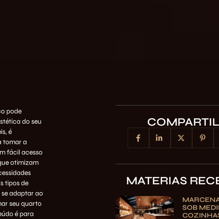
ço pode
COMPARTI
stética do seu
s, é
a tomar a
m fácil acesso
, que otimizam
cessidades
MATERIAS REC
s tipos de
 se adaptar ao
MARCENA
mar seu quarto
SOB MEDI
eúdo é para
COZINHAS