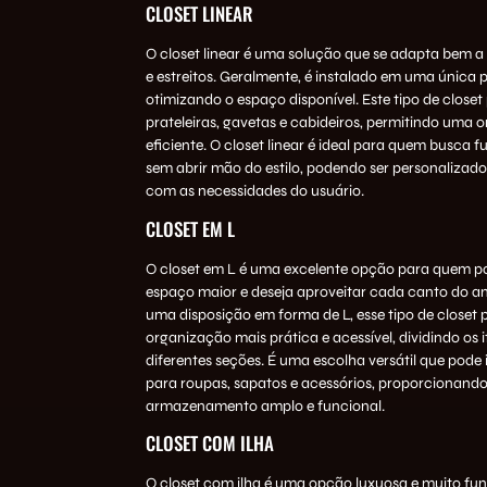
CLOSET LINEAR
O closet linear é uma solução que se adapta bem a
e estreitos. Geralmente, é instalado em uma única 
otimizando o espaço disponível. Este tipo de closet 
prateleiras, gavetas e cabideiros, permitindo uma 
eficiente. O closet linear é ideal para quem busca 
sem abrir mão do estilo, podendo ser personalizad
com as necessidades do usuário.
CLOSET EM L
O closet em L é uma excelente opção para quem p
espaço maior e deseja aproveitar cada canto do 
uma disposição em forma de L, esse tipo de closet
organização mais prática e acessível, dividindo os 
diferentes seções. É uma escolha versátil que pode 
para roupas, sapatos e acessórios, proporcionand
armazenamento amplo e funcional.
CLOSET COM ILHA
O closet com ilha é uma opção luxuosa e muito func