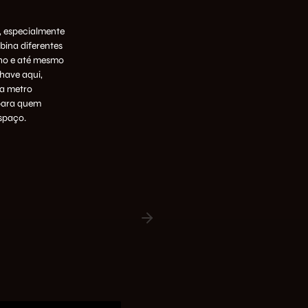
, especialmente
bina diferentes
lho e até mesmo
chave aqui,
da metro
 para quem
spaço.