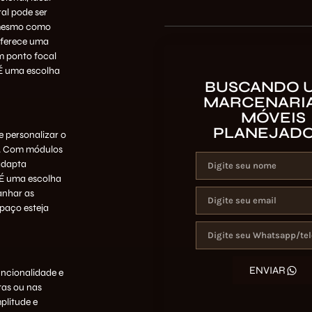
al pode ser
é mesmo como
 oferece uma
m ponto focal
 É uma escolha
BUSCANDO 
MARCENARIA
MÓVEIS
PLANEJAD
e personalizar o
o. Com módulos
 adapta
. É uma escolha
anhar as
paço esteja
ENVIAR
ncionalidade e
tas ou nas
plitude e