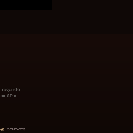
ntregando
as-SP e
CONTATOS