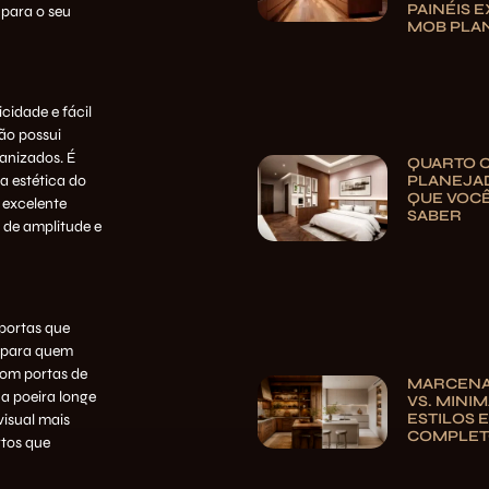
PAINÉIS E
 para o seu
MOB PLA
cidade e fácil
não possui
ganizados. É
QUARTO 
PLANEJAD
a estética do
QUE VOCÊ
 excelente
SABER
 de amplitude e
 portas que
a para quem
Com portas de
MARCENA
 a poeira longe
VS. MINIM
ESTILOS E
visual mais
COMPLE
tos que