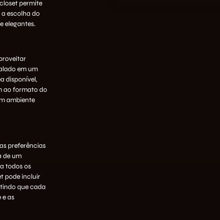
closet permite
o a escolha do
e elegantes.
proveitar
talado em um
a disponível,
m ao formato do
um ambiente
as preferências
a de um
 a todos os
et pode incluir
ntindo que cada
e
e as