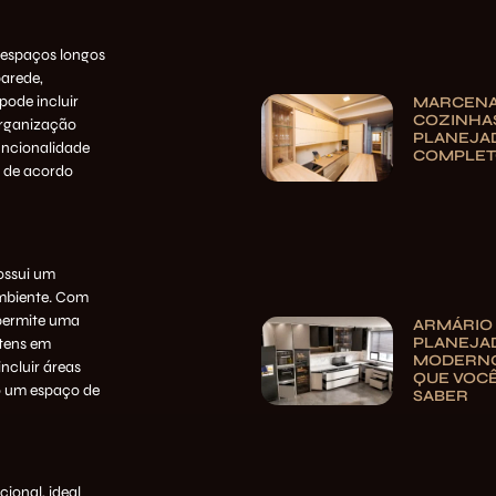
 espaços longos
parede,
pode incluir
MARCENA
COZINHA
organização
PLANEJAD
funcionalidade
COMPLE
o de acordo
ossui um
ambiente. Com
 permite uma
ARMÁRIO
PLANEJA
itens em
MODERNO
incluir áreas
QUE VOCÊ
o um espaço de
SABER
ional, ideal