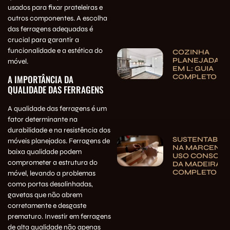
usados para fixar prateleiras e
outros componentes. A escolha
das ferragens adequadas é
crucial para garantir a
funcionalidade e a estética do
COZINHA
PLANEJADA
móvel.
EM L: GUIA
COMPLETO
A IMPORTÂNCIA DA
QUALIDADE DAS FERRAGENS
A qualidade das ferragens é um
fator determinante na
durabilidade e na resistência dos
SUSTENTABILI
móveis planejados. Ferragens de
NA MARCENAR
baixa qualidade podem
USO CONSCIE
comprometer a estrutura do
DA MADEIRA | 
COMPLETO
móvel, levando a problemas
como portas desalinhadas,
gavetas que não abrem
corretamente e desgaste
prematuro. Investir em ferragens
de alta qualidade não apenas