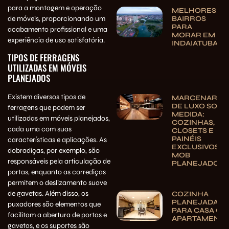
para a montagem e operação
MELHORES
de móveis, proporcionando um
BAIRROS
PARA
acabamento profissional e uma
MORAR EM
experiência de uso satisfatória.
INDAIATUBA
TIPOS DE FERRAGENS
UTILIZADAS EM MÓVEIS
PLANEJADOS
Existem diversos tipos de
MARCENARIA
DE LUXO SOB
ferragens que podem ser
MEDIDA:
utilizadas em móveis planejados,
COZINHAS,
cada uma com suas
CLOSETS E
PAINÉIS
características e aplicações. As
EXCLUSIVOS |
dobradiças, por exemplo, são
MOB
responsáveis pela articulação de
PLANEJADOS
portas, enquanto as corrediças
permitem o deslizamento suave
de gavetas. Além disso, os
COZINHA
PLANEJADA
puxadores são elementos que
PARA CASA OU
facilitam a abertura de portas e
APARTAMENT
gavetas, e os suportes são