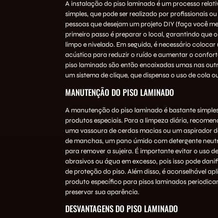
A instalação do piso laminado é um processo relat
simples, que pode ser realizado por profissionais 
pessoas que desejam um projeto DIY (faça você m
primeiro passo é preparar o local, garantindo que o 
limpo e nivelado. Em seguida, é necessário coloca
acústica para reduzir o ruído e aumentar o confort
piso laminado são então encaixadas umas nas outra
um sistema de clique, que dispensa o uso de cola o
MANUTENÇÃO DO PISO LAMINADO
A manutenção do piso laminado é bastante simples
produtos especiais. Para a limpeza diária, recomen
uma vassoura de cerdas macias ou um aspirador d
de manchas, um pano úmido com detergente neutro
para remover a sujeira. É importante evitar o uso d
abrasivos ou água em excesso, pois isso pode dani
de proteção do piso. Além disso, é aconselhável ap
produto específico para pisos laminados periodica
preservar sua aparência.
DESVANTAGENS DO PISO LAMINADO