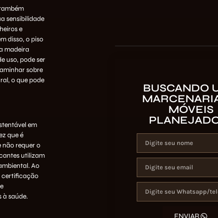
o também
a sensibilidade
eiros e
m disso, o piso
 a madeira
e uso, pode ser
 caminhar sobre
ral, o que pode
BUSCANDO 
MARCENARIA
MÓVEIS
PLANEJAD
stentável em
z que é
e não requer o
cantes utilizam
ambiental. Ao
 certificação
de
 à saúde.
ENVIAR