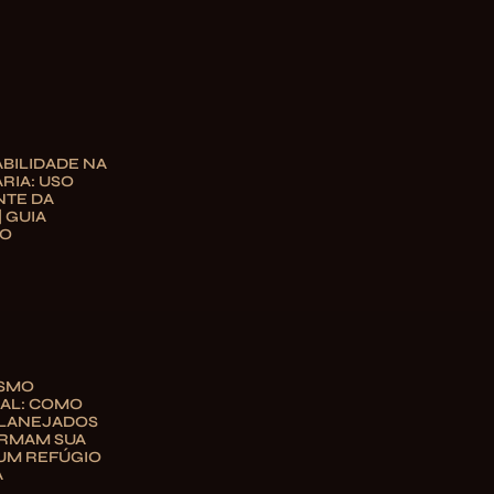
BILIDADE NA
RIA: USO
NTE DA
| GUIA
TO
ISMO
AL: COMO
PLANEJADOS
RMAM SUA
UM REFÚGIO
A