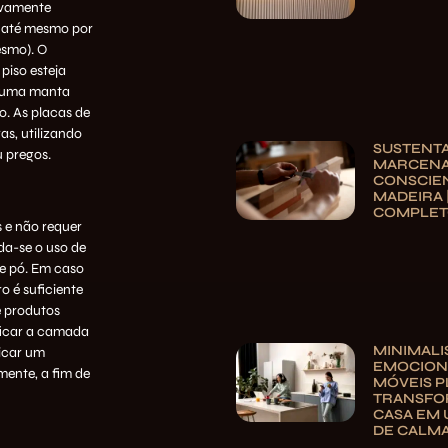
ivamente
ou até mesmo por
esmo). O
piso esteja
r uma manta
o. As placas de
s, utilizando
SUSTENTA
u pregos.
MARCENA
CONSCIE
MADEIRA 
COMPLE
 e não requer
da-se o uso de
e pó. Em caso
 é suficiente
e produtos
ficar a camada
MINIMAL
licar um
EMOCION
mente, a fim de
MÓVEIS 
TRANSFO
CASA EM 
DE CALM