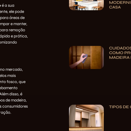
MODERNI
o
é a sua
CASA
nte, ele pode
 para áreas de
limpar e manter,
 para remoção
ápida e prática,
onomizando
CUIDADOS
COMO PR
MADEIRA 
s no mercado,
elos mais
to fosco, que
cabamento
Além disso, é
pos de madeira,
os consumidores
TIPOS DE
ração.