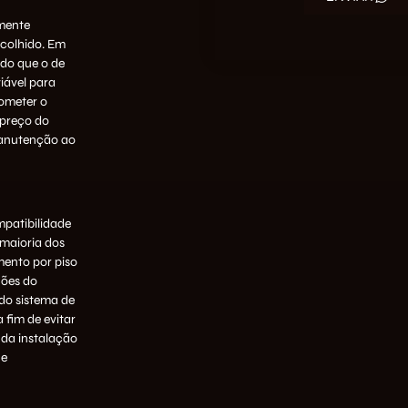
amente
colhido. Em
 do que o de
iável para
ometer o
 preço do
manutenção ao
patibilidade
maioria dos
ento por piso
ções do
 do sistema de
 fim de evitar
da instalação
ne