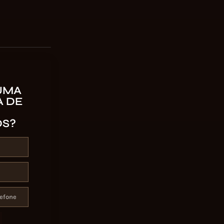
UMA
 DE
OS?