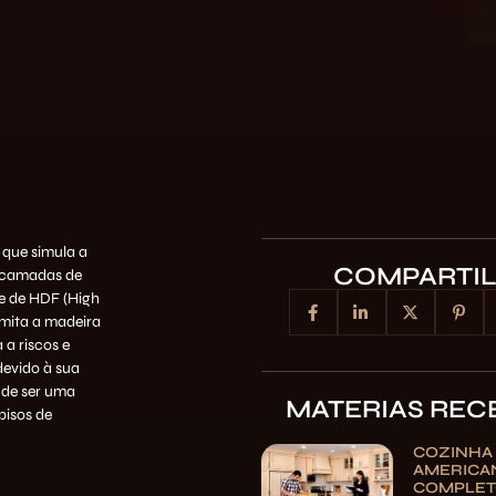
 que simula a
COMPARTI
s camadas de
se de HDF (High
mita a madeira
a riscos e
devido à sua
m de ser uma
MATERIAS REC
isos de
COZINHA
AMERICAN
COMPLET