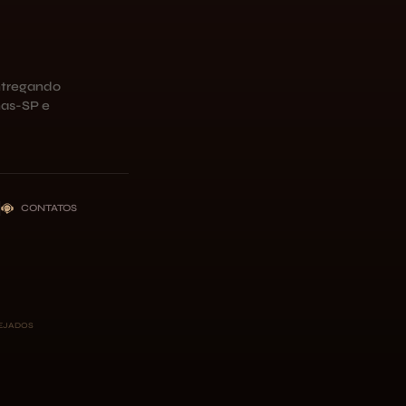
ntregando
as-SP e
CONTATOS
NEJADOS