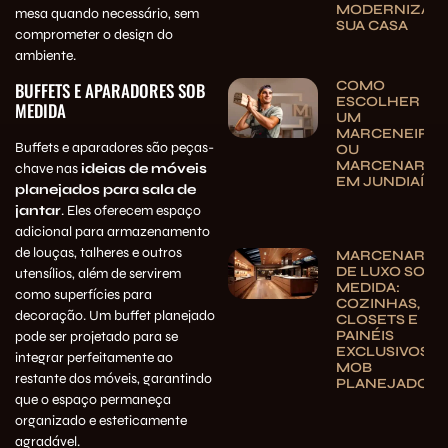
MODERNIZAR
mesa quando necessário, sem
SUA CASA
comprometer o design do
ambiente.
COMO
BUFFETS E APARADORES SOB
ESCOLHER
MEDIDA
UM
MARCENEIRO
Buffets e aparadores são peças-
OU
MARCENARIA
chave nas
ideias de móveis
EM JUNDIAÍ
planejados para sala de
jantar
. Eles oferecem espaço
adicional para armazenamento
de louças, talheres e outros
MARCENARIA
DE LUXO SOB
utensílios, além de servirem
MEDIDA:
como superfícies para
COZINHAS,
decoração. Um buffet planejado
CLOSETS E
PAINÉIS
pode ser projetado para se
EXCLUSIVOS |
integrar perfeitamente ao
MOB
restante dos móveis, garantindo
PLANEJADOS
que o espaço permaneça
organizado e esteticamente
agradável.