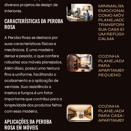
diversos projetos de design de
MINIMALISMO
EMOCIONAL:
interiores.
COMO MÓVEIS
CARACTERÍSTICAS DA PEROBA
PLANEJADOS
TRANSFORMA
ROSA
SUA CASA EM
UM REFÚGIO 
A Peroba Rosa se destaca por
CALMA
suas características físicas e
mecânicas. É uma madeira
densa e pesada, o que confere
COZINHA
PLANEJADA
robustez aos móveis planejados.
PARA
Além disso, possui uma textura
APARTAMENT
fina e uniforme, facilitando o
PEQUENO
acabamento e a aplicação de
vernizes. Sua resistência a
insetos e fungos é um fator
importante que contribui para a
longevidade dos produtos feitos
COZINHA
PLANEJADA
com essa madeira.
PARA CASA OU
APARTAMENT
APLICAÇÕES DA PEROBA
ROSA EM MÓVEIS