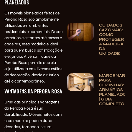
PLANEJADOS
Os móveis planejados feitos de
Peroba Rosa são amplamente
CUIDADOS
utilizados em ambientes
SAZONAIS:
residenciais e comerciais. Desde
COMO
armários e estantes até mesas e
PROTEGER
cadeiras, essa madeira é ideal
A MADEIRA
DA
para quem busca sofisticação e
UMIDADE
elegância. A versatilidade da
Peroba Rosa permite que ela
seja utilizada em diversos estilos
de decoração, desde o rústico
MARCENARIA
PARA
até o contemporâneo.
COZINHAS:
ARMÁRIOS
VANTAGENS DA PEROBA ROSA
PLANEJADOS
| GUIA
Uma das principais vantagens
COMPLETO
da Peroba Rosa é sua
durabilidade. Móveis feitos com
essa madeira podem durar
décadas, tornando-se um