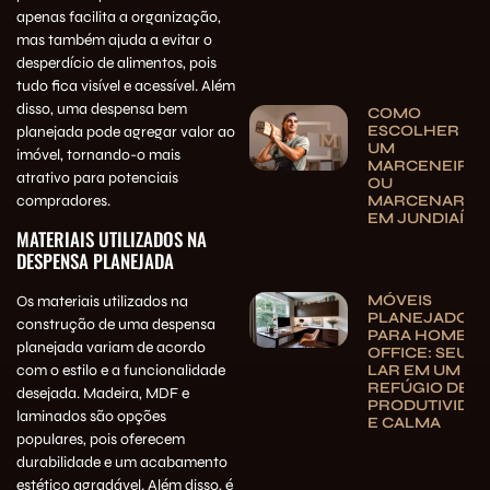
apenas facilita a organização,
mas também ajuda a evitar o
desperdício de alimentos, pois
tudo fica visível e acessível. Além
disso, uma despensa bem
COMO
ESCOLHER
planejada pode agregar valor ao
UM
imóvel, tornando-o mais
MARCENEIRO
atrativo para potenciais
OU
MARCENARIA
compradores.
EM JUNDIAÍ
MATERIAIS UTILIZADOS NA
DESPENSA PLANEJADA
MÓVEIS
Os materiais utilizados na
PLANEJADOS
construção de uma despensa
PARA HOME
planejada variam de acordo
OFFICE: SEU
LAR EM UM
com o estilo e a funcionalidade
REFÚGIO DE
desejada. Madeira, MDF e
PRODUTIVIDA
laminados são opções
E CALMA
populares, pois oferecem
durabilidade e um acabamento
estético agradável. Além disso, é