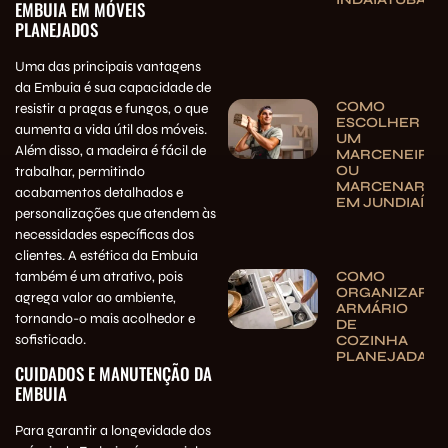
EMBUIA EM MÓVEIS
PLANEJADOS
Uma das principais vantagens
da Embuia é sua capacidade de
COMO
resistir a pragas e fungos, o que
ESCOLHER
aumenta a vida útil dos
móveis
.
UM
Além disso, a madeira é fácil de
MARCENEIRO
OU
trabalhar, permitindo
MARCENARIA
acabamentos detalhados e
EM JUNDIAÍ
personalizações que atendem às
necessidades específicas dos
clientes. A estética da Embuia
também é um atrativo, pois
COMO
ORGANIZAR
agrega valor ao ambiente,
ARMÁRIO
tornando-o mais acolhedor e
DE
sofisticado.
COZINHA
PLANEJADA
CUIDADOS E MANUTENÇÃO DA
EMBUIA
Para garantir a longevidade dos