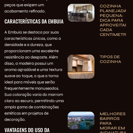
peças que exigem um
COZINHA
PLANEJADA
acabamento refinado.
PEQUENA:
CARACTERÍSTICAS DA EMBUIA
DICA PARA
APROVEITAR
CADA
A Embuia se destaca por suas
CENTIMETRO
características únicas, como a
densidade e a dureza, que
proporcionam uma excelente
TIPOS DE
resistência ao desgaste. Além
COZINHA
disso, a madeira possui um
aroma agradável e uma textura
suave ao toque, o que a torna
ideal para móveis que serão
frequentemente manuseados.
Sua coloração varia do marrom
claro ao escuro, permitindo uma
ampla gama de combinações
estéticas em projetos de
MELHORES
BAIRROS
decoração.
PARA
MORAR EM
VANTAGENS DO USO DA
INDAIATUBA