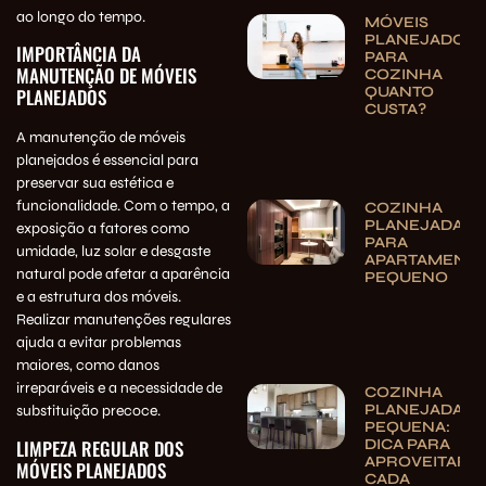
ao longo do tempo.
MÓVEIS
PLANEJADOS
IMPORTÂNCIA DA
PARA
MANUTENÇÃO DE MÓVEIS
COZINHA
QUANTO
PLANEJADOS
CUSTA?
A manutenção de móveis
planejados é essencial para
preservar sua estética e
funcionalidade. Com o tempo, a
COZINHA
PLANEJADA
exposição a fatores como
PARA
umidade, luz solar e desgaste
APARTAMENT
natural pode afetar a aparência
PEQUENO
e a estrutura dos móveis.
Realizar manutenções regulares
ajuda a evitar problemas
maiores, como danos
irreparáveis e a necessidade de
COZINHA
PLANEJADA
substituição precoce.
PEQUENA:
LIMPEZA REGULAR DOS
DICA PARA
APROVEITAR
MÓVEIS PLANEJADOS
CADA