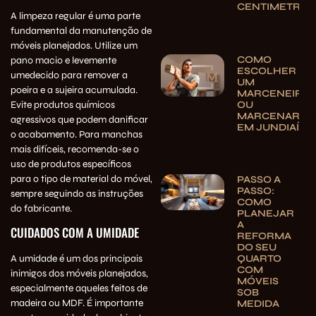
CENTIMETRO
A limpeza regular é uma parte
fundamental da manutenção de
móveis planejados. Utilize um
COMO
pano macio e levemente
ESCOLHER
umedecido para remover a
UM
poeira e a sujeira acumulada.
MARCENEIRO
OU
Evite produtos químicos
MARCENARIA
agressivos que podem danificar
EM JUNDIAÍ
o acabamento. Para manchas
mais difíceis, recomenda-se o
uso de produtos específicos
para o tipo de material do móvel,
PASSO A
PASSO:
sempre seguindo as instruções
COMO
do fabricante.
PLANEJAR
A
CUIDADOS COM A UMIDADE
REFORMA
DO SEU
A umidade é um dos principais
QUARTO
COM
inimigos dos móveis planejados,
MÓVEIS
especialmente aqueles feitos de
SOB
madeira ou MDF. É importante
MEDIDA