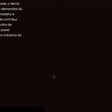
de, o Verniz
às demandas do
 madeira e
e contribui
colha de
 passo
a indústria da