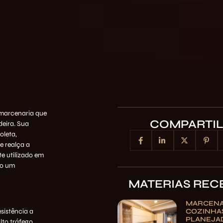
 marcenaria que
COMPARTI
deira. Sua
oleta,
e realça a
e utilizado em
do um
MATERIAS REC
MARCENA
COZINHA
sistência a
PLANEJAD
lto tráfego.