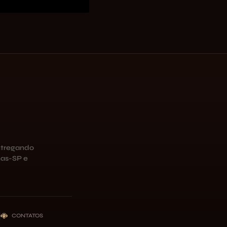
ntregando
as-SP e
CONTATOS