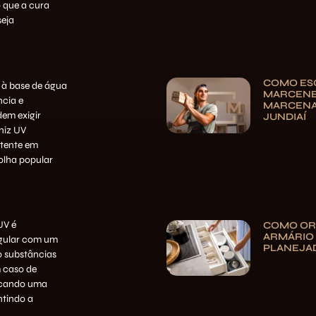
o que a cura
seja
COMO ES
 à base de água
MARCENE
ncia e
MARCENA
dem exigir
JUNDIAÍ
niz UV
stente em
olha popular
UV é
COMO OR
ARMÁRIO
egular com um
PLANEJA
o substâncias
 caso de
licando uma
ntindo a