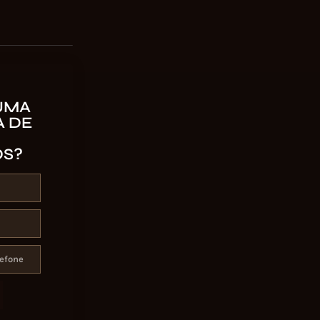
UMA
 DE
OS?