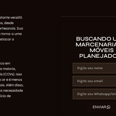
tante versátil.
os, desde
artesanais. Sua
ra torna-o uma
BUSCANDO 
stacar a
MARCENARIA
MÓVEIS
PLANEJAD
ica em
 maioria,
s (COVs). Isso
o ar e é menos
ais. Além disso,
da necessidade
ício de
ENVIAR