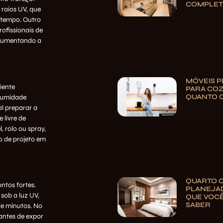
COMPLE
 raios UV, que
 tempo. Outro
ofissionais de
aumentando a
MÓVEIS 
iente
PARA CO
QUANTO 
 umidade
l preparar a
 livre de
, rolo ou spray,
o de projeto em
QUARTO 
ntos fortes.
PLANEJAD
sob a luz UV,
QUE VOCÊ
SABER
e minutos. No
antes de expor