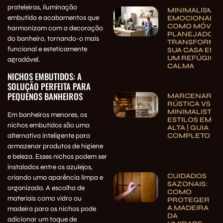
prateleiras, iluminação
MINIMALISMO
embutida e acabamentos que
EMOCIONAL:
COMO MÓVEIS
harmonizam com a decoração
PLANEJADOS
do banheiro, tornando-o mais
TRANSFORMA
funcional e esteticamente
SUA CASA EM
UM REFÚGIO 
agradável.
CALMA
NICHOS EMBUTIDOS: A
SOLUÇÃO PERFEITA PARA
PEQUENOS BANHEIROS
MARCENARIA
RÚSTICA VS.
MINIMALISTA:
Em banheiros menores, os
ESTILOS EM
nichos embutidos são uma
ALTA | GUIA
COMPLETO
alternativa inteligente para
armazenar produtos de higiene
e beleza. Esses nichos podem ser
instalados entre os azulejos,
CUIDADOS
criando uma aparência limpa e
SAZONAIS:
organizada. A escolha de
COMO
materiais como vidro ou
PROTEGER
A MADEIRA
madeira para os nichos pode
DA
adicionar um toque de