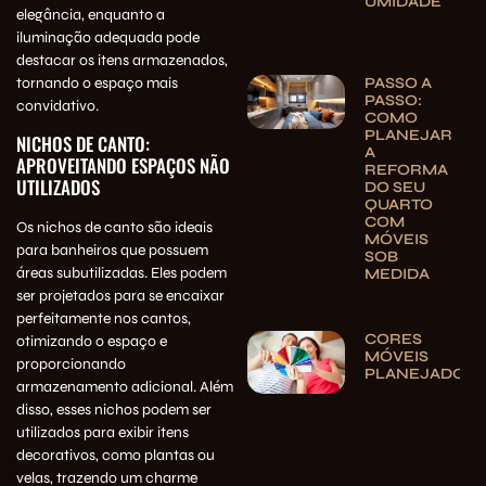
UMIDADE
elegância, enquanto a
iluminação adequada pode
destacar os itens armazenados,
PASSO A
tornando o espaço mais
PASSO:
convidativo.
COMO
PLANEJAR
NICHOS DE CANTO:
A
APROVEITANDO ESPAÇOS NÃO
REFORMA
UTILIZADOS
DO SEU
QUARTO
COM
Os nichos de canto são ideais
MÓVEIS
para banheiros que possuem
SOB
áreas subutilizadas. Eles podem
MEDIDA
ser projetados para se encaixar
perfeitamente nos cantos,
CORES
otimizando o espaço e
MÓVEIS
proporcionando
PLANEJADOS
armazenamento adicional. Além
disso, esses nichos podem ser
utilizados para exibir itens
decorativos, como plantas ou
velas, trazendo um charme