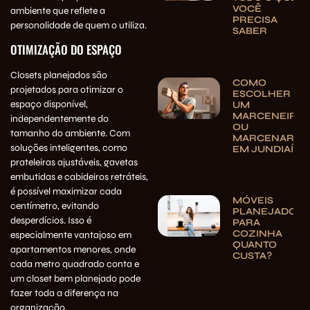
VOCÊ
ambiente que reflete a
PRECISA
personalidade de quem o utiliza.
SABER
OTIMIZAÇÃO DO ESPAÇO
Closets planejados são
COMO
projetados para otimizar o
ESCOLHER
espaço disponível,
UM
MARCENEIRO
independentemente do
OU
tamanho do ambiente. Com
MARCENARIA
soluções inteligentes, como
EM JUNDIAÍ
prateleiras ajustáveis, gavetas
embutidas e cabideiros retráteis,
é possível maximizar cada
MÓVEIS
centímetro, evitando
PLANEJADOS
desperdícios. Isso é
PARA
COZINHA
especialmente vantajoso em
QUANTO
apartamentos menores, onde
CUSTA?
cada metro quadrado conta e
um closet bem planejado pode
fazer toda a diferença na
organização.