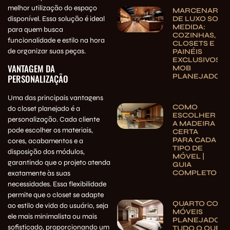
melhor utilização do espaço
MARCENARIA
disponível. Essa solução é ideal
DE LUXO SOB
MEDIDA:
para quem busca
COZINHAS,
funcionalidade e estilo na hora
CLOSETS E
de organizar suas peças.
PAINÉIS
EXCLUSIVOS |
VANTAGEM DA
MOB
PLANEJADOS
PERSONALIZAÇÃO
Uma das principais vantagens
COMO
do closet planejado é a
ESCOLHER
personalização. Cada cliente
A MADEIRA
pode escolher os materiais,
CERTA
PARA CADA
cores, acabamentos e a
TIPO DE
disposição dos módulos,
MÓVEL |
garantindo que o projeto atenda
GUIA
COMPLETO
exatamente às suas
necessidades. Essa flexibilidade
permite que o closet se adapte
QUARTO COM
ao estilo de vida do usuário, seja
MÓVEIS
ele mais minimalista ou mais
PLANEJADOS:
sofisticado, proporcionando um
TUDO O QUE