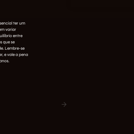
sencial ter um
em variar
ilíbrio entre
s que se
de. Lembre-se
r, e vale a pena
anos.