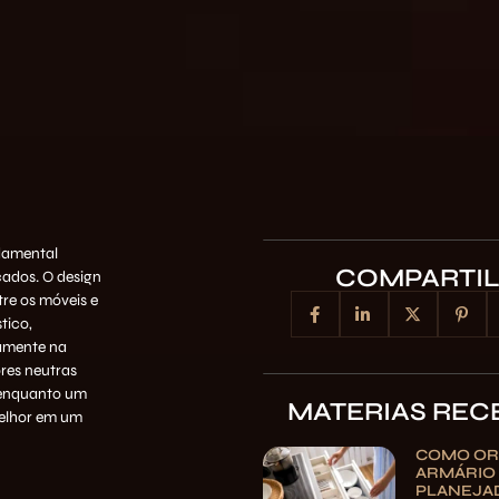
damental
COMPARTI
cados. O design
tre os móveis e
tico,
tamente na
ores neutras
 enquanto um
MATERIAS REC
melhor em um
COMO OR
ARMÁRIO
PLANEJA