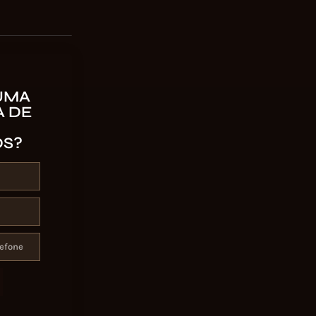
UMA
 DE
OS?