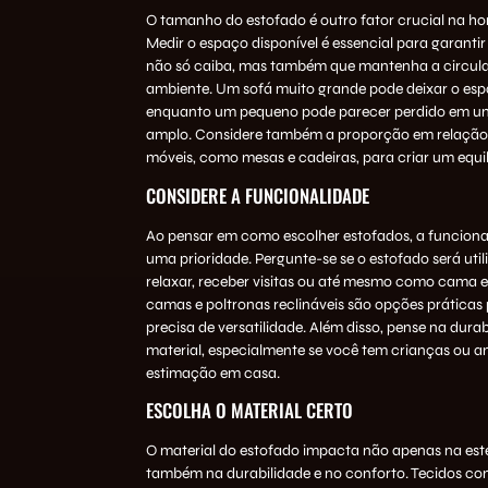
O tamanho do estofado é outro fator crucial na hor
Medir o espaço disponível é essencial para garanti
não só caiba, mas também que mantenha a circul
ambiente. Um sofá muito grande pode deixar o esp
enquanto um pequeno pode parecer perdido em u
amplo. Considere também a proporção em relação
móveis, como mesas e cadeiras, para criar um equilí
CONSIDERE A FUNCIONALIDADE
Ao pensar em como escolher estofados, a funciona
uma prioridade. Pergunte-se se o estofado será uti
relaxar, receber visitas ou até mesmo como cama e
camas e poltronas reclináveis são opções prática
precisa de versatilidade. Além disso, pense na dura
material, especialmente se você tem crianças ou a
estimação em casa.
ESCOLHA O MATERIAL CERTO
O material do estofado impacta não apenas na est
também na durabilidade e no conforto. Tecidos co