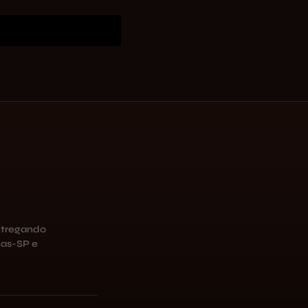
ntregando
as-SP e