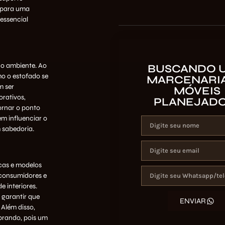
a para uma
essencial
 o ambiente. Ao
BUSCANDO 
mo o estofado se
MARCENARIA
m ser
MÓVEIS
rativos,
PLANEJAD
ornar o ponto
m influenciar o
 sabedoria.
rcas e modelos
 consumidores e
 interiores.
 garantir que
ENVIAR
 Além disso,
prando, pois um