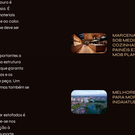
ouro é
eza. É
ateriais
e ao calor.
ue deve ser
MARCENA
SOB MEDI
COZINHAS
PAINÉIS E
MOB PLA
portantes a
a estrutura
, que garanta
as e os
da peça. Um
, mas também se
MELHORE
PARA MO
INDAIATU
r estofados é
te-se nos
nção à
 suporte