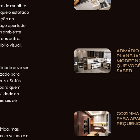
a de escolher.
r que o estofado
ação no
aço apertado,
m ambiente
 aos outros
brio visual.
ARMÁRIO
PLANEJA
MODERNO
QUE VOCÊ
lidade deve ser
SABER
lizado para
xtra. Sofás-
s para quem
bilidade do
nimais de
COZINHA
PARA AP
PEQUEN
ética, mas
mo o veludo e o