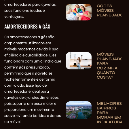
amortecedores para gavetas,
CORES
suas funcionalidades e
MÓVEIS
PLANEJADOS
vantagens.
AMORTECEDORES A GÁS
Os amortecedores a gás são
amplamente utilizados em
móveis modernos devido à sua
MÓVEIS
eficiência e durabilidade. Eles
PLANEJADOS
funcionam com um cilindro que
PARA
contém gás pressurizado,
COZINHA
QUANTO
permitindo que a gaveta se
CUSTA?
feche lentamente e de forma
controlada. Esse tipo de
amortecedor é ideal para
gavetas de grandes dimensões,
MELHORES
pois suporta um peso maior e
BAIRROS
proporciona um movimento
PARA
suave, evitando batidas e danos
MORAR EM
ao móvel.
INDAIATUBA