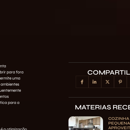
enta
COMPARTI
brir para fora
permite uma
a ambientes
equentemente
entos
tica para a
MATERIAS REC
COZINHA
PEQUENA:
APROVEI
 é a otimização