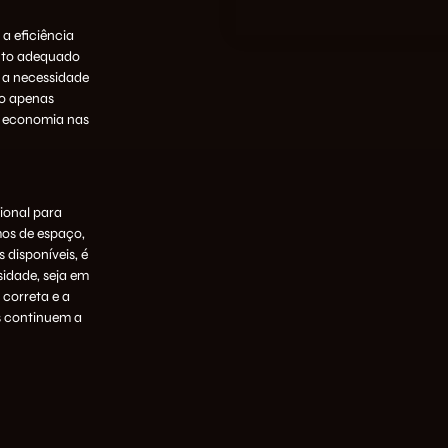
a eficiência
nto adequado
 a necessidade
ão apenas
m economia nas
cional para
os de espaço,
 disponíveis, é
sidade, seja em
 correta e a
 continuem a