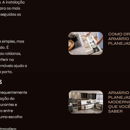
. A instalação
para os mais
 seguidas as
COMO OR
ARMÁRIO
 simples, mas
PLANEJA
do. É
as roldanas,
ferir no
s móveis ajuda a
a porta.
S
 frequentemente
ARMÁRIO
PLANEJA
ização do
MODERNO
aurantes e
QUE VOCÊ
do entre
SABER
o uma escolha
atmosfera