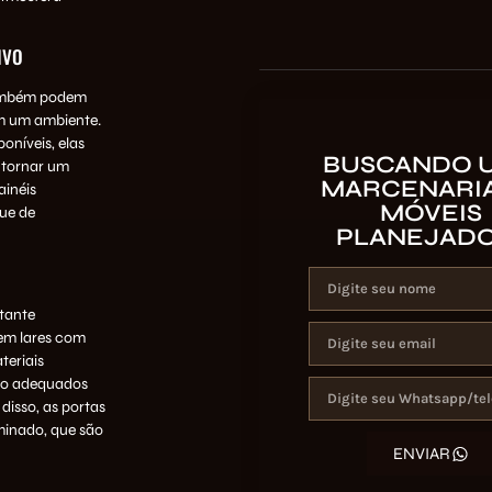
IVO
 também podem
m um ambiente.
níveis, elas
BUSCANDO 
 tornar um
MARCENARIA
ainéis
MÓVEIS
ue de
PLANEJAD
rtante
em lares com
teriais
nto adequados
disso, as portas
minado, que são
ENVIAR