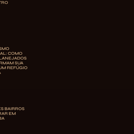
TRO
ISMO
AL: COMO
PLANEJADOS
RMAM SUA
UM REFÚGIO
A
S BAIRROS
RAR EM
BA