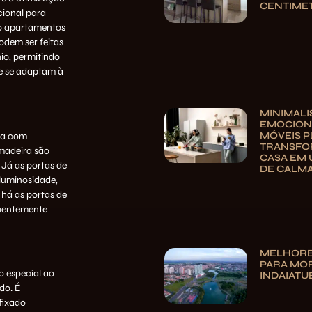
CENTIME
cional para
mo apartamentos
odem ser feitas
io, permitindo
e se adaptam à
MINIMAL
EMOCION
MÓVEIS 
uma com
TRANSFO
 madeira são
CASA EM 
 Já as portas de
DE CALM
luminosidade,
 há as portas de
equentemente
MELHORE
PARA MO
o especial ao
INDAIATU
do. É
 fixado