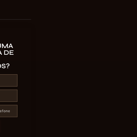
UMA
 DE
OS?