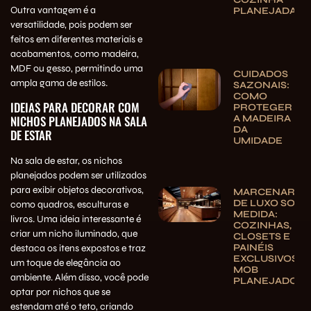
Outra vantagem é a
PLANEJADA
versatilidade, pois podem ser
feitos em diferentes materiais e
acabamentos, como madeira,
MDF ou gesso, permitindo uma
CUIDADOS
ampla gama de estilos.
SAZONAIS:
COMO
IDEIAS PARA DECORAR COM
PROTEGER
A MADEIRA
NICHOS PLANEJADOS NA SALA
DA
DE ESTAR
UMIDADE
Na sala de estar, os nichos
planejados podem ser utilizados
para exibir objetos decorativos,
MARCENARIA
DE LUXO SOB
como quadros, esculturas e
MEDIDA:
livros. Uma ideia interessante é
COZINHAS,
criar um nicho iluminado, que
CLOSETS E
PAINÉIS
destaca os itens expostos e traz
EXCLUSIVOS |
um toque de elegância ao
MOB
ambiente. Além disso, você pode
PLANEJADOS
optar por nichos que se
estendam até o teto, criando