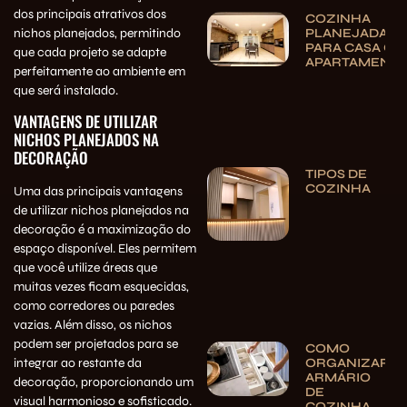
dos principais atrativos dos
COZINHA
nichos planejados, permitindo
PLANEJADA
PARA CASA OU
que cada projeto se adapte
APARTAMENT
perfeitamente ao ambiente em
que será instalado.
VANTAGENS DE UTILIZAR
NICHOS PLANEJADOS NA
DECORAÇÃO
TIPOS DE
COZINHA
Uma das principais vantagens
de utilizar nichos planejados na
decoração é a maximização do
espaço disponível. Eles permitem
que você utilize áreas que
muitas vezes ficam esquecidas,
como corredores ou paredes
vazias. Além disso, os nichos
podem ser projetados para se
COMO
ORGANIZAR
integrar ao restante da
ARMÁRIO
decoração, proporcionando um
DE
visual harmonioso e sofisticado.
COZINHA