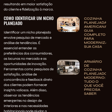
resultando em maior satisfação
do cliente e fidelização à marca.
COMO IDENTIFICAR UM NICHO
COZINHA
PLANEJADO
PLANEJADA
AMERICANA:
GUIA
Identificar um nicho planejado
COMPLETO
envolve pesquisa de mercado e
PARA
MODERNIZAR
análise de tendências. É
SUA CASA
essencial entender as
preferências dos consumidores,
as lacunas no mercado e as
ARMÁRIO
oportunidades de inovação.
DE
Ferramentas como pesquisas de
COZINHA
PLANEJADO
satisfação, análise de
MODERNO:
concorrência e feedback direto
TUDO O
dos clientes podem fornecer
QUE VOCÊ
PRECISA
insights valiosos. Além disso,
SABER
observar as tendências
emergentes no design de
interiores e nas necessidades
habitacionais pode ajudar a