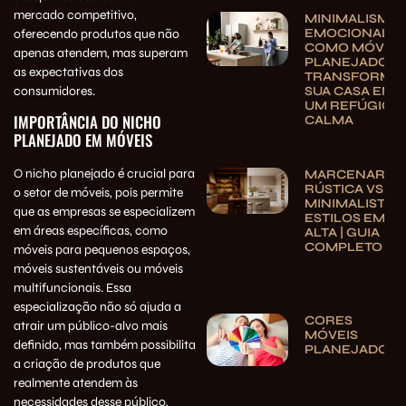
mercado competitivo,
MINIMALISMO
EMOCIONAL:
oferecendo produtos que não
COMO MÓVEIS
apenas atendem, mas superam
PLANEJADOS
as expectativas dos
TRANSFORMA
consumidores.
SUA CASA EM
UM REFÚGIO 
IMPORTÂNCIA DO NICHO
CALMA
PLANEJADO EM MÓVEIS
O nicho planejado é crucial para
MARCENARIA
RÚSTICA VS.
o setor de móveis, pois permite
MINIMALISTA:
que as empresas se especializem
ESTILOS EM
em áreas específicas, como
ALTA | GUIA
COMPLETO
móveis para pequenos espaços,
móveis sustentáveis ou móveis
multifuncionais. Essa
especialização não só ajuda a
CORES
atrair um público-alvo mais
MÓVEIS
definido, mas também possibilita
PLANEJADOS
a criação de produtos que
realmente atendem às
necessidades desse público,