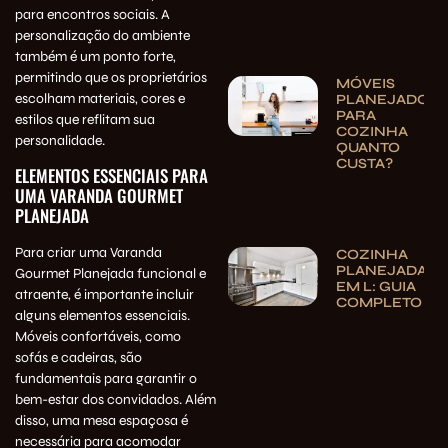
para encontros sociais. A
personalização do ambiente
também é um ponto forte,
permitindo que os proprietários
MÓVEIS
escolham materiais, cores e
PLANEJADOS
PARA
estilos que reflitam sua
COZINHA
personalidade.
QUANTO
CUSTA?
ELEMENTOS ESSENCIAIS PARA
UMA VARANDA GOURMET
PLANEJADA
Para criar uma Varanda
COZINHA
PLANEJADA
Gourmet Planejada funcional e
EM L: GUIA
atraente, é importante incluir
COMPLETO
alguns elementos essenciais.
Móveis confortáveis, como
sofás e cadeiras, são
fundamentais para garantir o
bem-estar dos convidados. Além
disso, uma mesa espaçosa é
necessária para acomodar