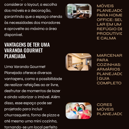
considerar o layout, a escolha
MÓVEIS
dos móveis e a decoração,
PLANEJADOS
PARA HOME
garantindo que o espaço atenda
OFFICE: SEU
às necessidades dos moradores
LAR EM UM
e aproveite ao máximo a área
REFÚGIO DE
PRODUTIVIDA
disponível.
E CALMA
VANTAGENS DE TER UMA
VARANDA GOURMET
PLANEJADA
MARCENARIA
PARA
COZINHAS:
Uma Varanda Gourmet
ARMÁRIOS
Planejada oferece diversas
PLANEJADOS
| GUIA
vantagens, como a possibilidade
COMPLETO
de realizar refeições ao ar livre,
desfrutar de momentos de lazer
e ainda valorizar o imóvel. Além
disso, esse espaço pode ser
CORES
projetado para incluir
MÓVEIS
PLANEJADOS
churrasqueira, forno de pizza e
até mesmo uma mini cozinha,
tornando-se um local perfeito