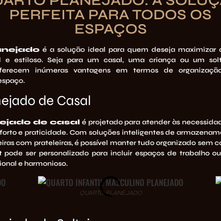
ARTO PLANEJADO: A SOLU
PERFEITA PARA TODOS OS
ESPAÇOS
anejado
é a solução ideal para quem deseja maximizar 
l e estiloso. Seja para um casal, uma criança ou um sol
erecem inúmeras vantagens em termos de organização,
espaço.
ejado de Casal
ejado de casal
é projetado para atender às necessida
forto e praticidade. Com soluções inteligentes de armazenam
ras com prateleiras, é possível manter tudo organizado sem c
t pode ser personalizado para incluir espaços de trabalho o
onal e harmonioso.
QUARTO PLANEJADO