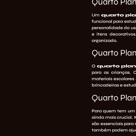
Quarto Plan
Um
quarto pla
funcional para estu
personalidade do us
e itens decorativo
organizado.
Quarto Plan
O
quarto plan
para as crianças. 
materiais escolares 
brincadeiras e estu
Quarto Pla
Para quem tem u
ainda mais crucial.
são essenciais para 
também podem ajuda