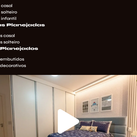
 casal
 solteiro
 infantil
as Planejadas
s casal
s solteiro
 Planejados
 embutidos
 decorativos