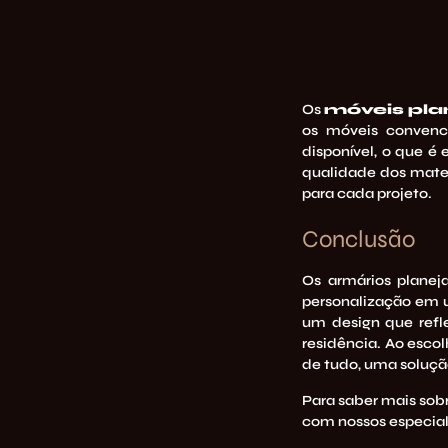
Os
móveis pla
os móveis convenc
disponível, o que é
qualidade dos mater
para cada projeto.
Conclusão
Os armários planej
personalização em u
um design que refle
residência. Ao esco
de tudo, uma soluçã
Para saber mais sob
com nossos especial