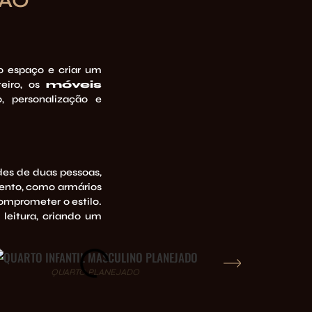
ÇÃO
o espaço e criar um
teiro, os
móveis
 personalização e
des de duas pessoas,
ento, como armários
omprometer o estilo.
u
leitura
, criando um
QUARTO PLANEJADO
Q