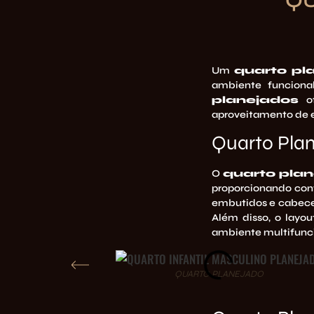
QU
Um
quarto pl
ambiente funciona
planejados
of
aproveitamento de 
Quarto Plan
O
quarto plan
proporcionando con
embutidos e cabecei
Além disso, o layou
ambiente multifunci
QUARTO PLANEJADO