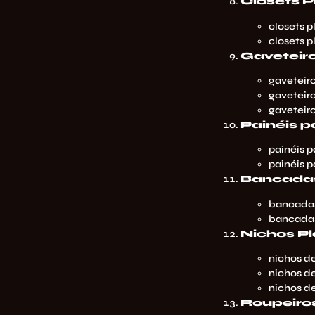
Closets 
closets p
closets p
Gaveteir
gaveteiro
gaveteiro
gaveteiro
Painéis p
painéis p
painéis p
Bancadas
bancadas
bancada
Nichos P
nichos de
nichos de
nichos de
Roupeiro