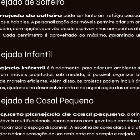
ejado de Solteiro
nejado de solteiro
pode ser tanto um refúgio pesso
dos e hobbies. A personalização dos móveis permite criar um am
uário, com opções que vão desde escrivaninhas compactas até 
s. Cada centímetro é aproveitado ao máximo, garantindo 
ejado Infantil
ejado infantil
é fundamental para criar um ambiente s
Com móveis projetados sob medida, é possível organizar b
de maneira eficiente. Além disso, os projetos podem incluir á
dos, ajudando no desenvolvimento e na organização das crianç
nejado de Casal Pequeno
m
quarto planejado de casal pequeno
, a ot
 Móveis multifuncionais, como camas com gavetas e armários c
maximizar o espaço disponível. A escolha de cores claras e a u
r a criar a sensação de um ambiente mais amplo e arejado.