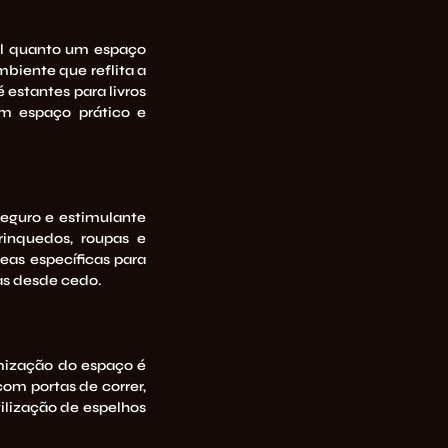
al quanto um espaço
biente que reflita a
estantes para livros
um espaço prático e
eguro e estimulante
rinquedos, roupas e
reas específicas para
as desde cedo.
imização do espaço é
om portas de correr,
tilização de espelhos