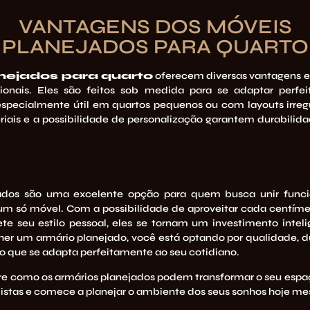
VANTAGENS DOS MÓVEIS
PLANEJADOS PARA QUARTO
nejados para quarto
oferecem diversas vantagens
ionais. Eles são feitos sob medida para se adaptar perfe
 especialmente útil em quartos pequenos ou com layouts irregu
iais e a possibilidade de personalização garantem durabilida
ados são uma excelente opção para quem busca unir funci
m só móvel. Com a possibilidade de aproveitar cada centímetr
te seu estilo pessoal, eles se tornam um investimento intel
lher um armário planejado, você está optando por qualidade, d
o que se adapta perfeitamente ao seu
cotidiano
.
re como os armários planejados podem transformar o seu espa
istas e comece a planejar o ambiente dos seus sonhos hoje m