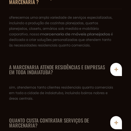
MARCENARIA ?
oferecemos uma ampla variedade de serviços especializados,
incluindo a produção de cozinhas planejadas, quartos
planejados, closets, armários sob medida e mobiliário
corporativo. nossa
marcenaria de móveis planejados
é
dedicada a criar soluções personalizadas que atendem tanto
às necessidades residenciais quanto comerciais.
A MARCENARIA ATENDE RESIDÊNCIAS E EMPRESAS
EM TODA INDAIATUBA?
sim, atendemos tanto clientes residenciais quanto comerciais
em toda a cidade de indaiatuba, incluindo bairros nobres e
áreas centrais.
QUANTO CUSTA CONTRATAR SERVIÇOS DE
MARCENARIA?