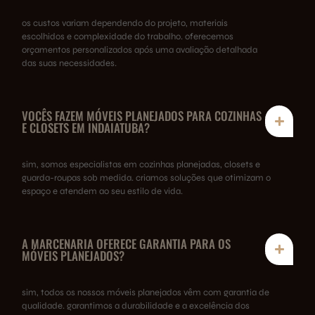
os custos variam dependendo do projeto, materiais
escolhidos e complexidade do trabalho. oferecemos
orçamentos personalizados após uma avaliação detalhada
das suas necessidades.
VOCÊS FAZEM MÓVEIS PLANEJADOS PARA COZINHAS
E CLOSETS EM INDAIATUBA?
sim, somos especialistas em cozinhas planejadas, closets e
guarda-roupas sob medida. criamos soluções que otimizam o
espaço e atendem ao seu estilo de vida.
A MARCENARIA OFERECE GARANTIA PARA OS
MÓVEIS PLANEJADOS?
sim, todos os nossos móveis planejados vêm com garantia de
qualidade. garantimos a durabilidade e a excelência dos