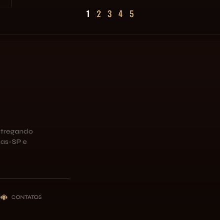
1
2
3
4
5
ntregando
as-SP e
CONTATOS