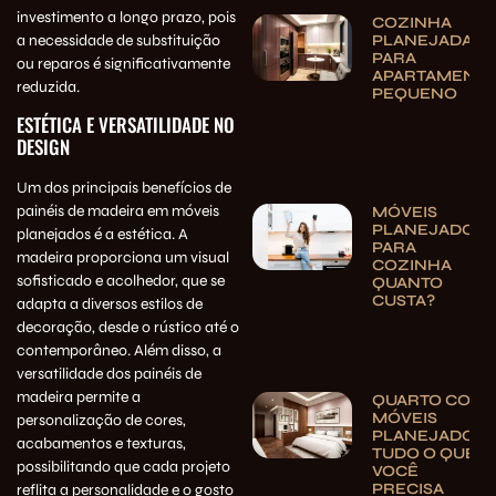
investimento a longo prazo, pois
COZINHA
a necessidade de substituição
PLANEJADA
PARA
ou reparos é significativamente
APARTAMENT
reduzida.
PEQUENO
ESTÉTICA E VERSATILIDADE NO
DESIGN
Um dos principais benefícios de
painéis de madeira em móveis
MÓVEIS
PLANEJADOS
planejados é a estética. A
PARA
madeira proporciona um visual
COZINHA
sofisticado e acolhedor, que se
QUANTO
CUSTA?
adapta a diversos estilos de
decoração, desde o rústico até o
contemporâneo. Além disso, a
versatilidade dos painéis de
madeira permite a
QUARTO COM
MÓVEIS
personalização de cores,
PLANEJADOS:
acabamentos e texturas,
TUDO O QUE
possibilitando que cada projeto
VOCÊ
PRECISA
reflita a personalidade e o gosto