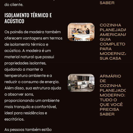
SABER
do cliente.
ISOLAMENTO TÉRMICO E
ACÚSTICO
COZINHA
PLANEJADA
Os painéis de madeira também
AMERICANA:
oferecem vantagens em termos
GUIA
COMPLETO
de isolamento térmico e
PARA
acústico. A madeira é um
MODERNIZAR
material natural que possui
SUA CASA
propriedades isolantes,
ajudando a manter a
temperatura ambiente e a
ARMÁRIO
DE
reduzir o consumo de energia.
COZINHA
Além disso, sua estrutura ajuda
PLANEJADO
a absorver sons,
MODERNO:
TUDO O
proporcionando um ambiente
QUE VOCÊ
mais tranquilo e confortável,
PRECISA
ideal para residências e
SABER
escritórios.
As pessoas também estão